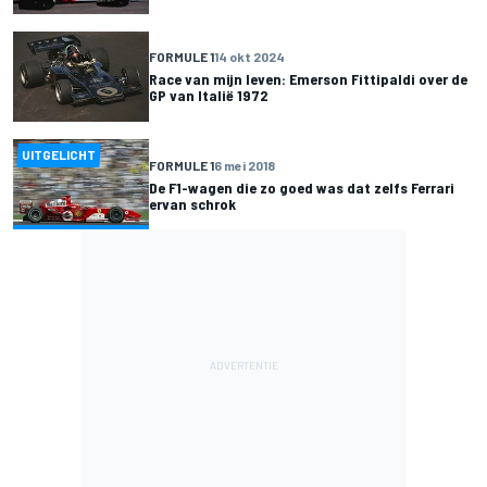
FORMULE 1
14 okt 2024
Race van mijn leven: Emerson Fittipaldi over de
GP van Italië 1972
UITGELICHT
FORMULE 1
6 mei 2018
De F1-wagen die zo goed was dat zelfs Ferrari
ervan schrok