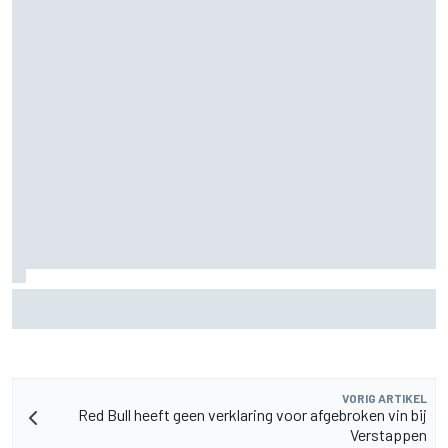
Pedro Acosta houdt hoop op eerste MotoGP-zege met KTM
VORIG ARTIKEL
Red Bull heeft geen verklaring voor afgebroken vin bij
Verstappen