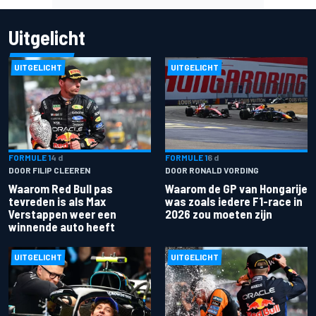
Uitgelicht
UITGELICHT
UITGELICHT
FORMULE 1
4 d
FORMULE 1
6 d
DOOR FILIP CLEEREN
DOOR RONALD VORDING
Waarom Red Bull pas
Waarom de GP van Hongarije
tevreden is als Max
was zoals iedere F1-race in
Verstappen weer een
2026 zou moeten zijn
winnende auto heeft
UITGELICHT
UITGELICHT