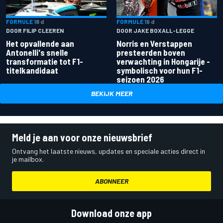
FORMULE 1
8 d
FORMULE 1
9 d
DOOR FILIP CLEEREN
DOOR JAKE BOXALL-LEGGE
Het opvallende aan
Norris en Verstappen
Antonelli's snelle
presteerden boven
transformatie tot F1-
verwachting in Hongarije -
titelkandidaat
symbolisch voor hun F1-
seizoen 2026
BEKIJK MEER
Meld je aan voor onze nieuwsbrief
Ontvang het laatste nieuws, updates en speciale acties direct in
je mailbox.
ABONNEER
Download onze app