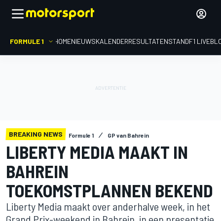
FORMULE 1
HOME
NIEUWS
KALENDER
RESULTATEN
STAND
F1 LIVEBL
BREAKING NEWS
Formule 1
GP van Bahrein
LIBERTY MEDIA MAAKT IN
BAHREIN
TOEKOMSTPLANNEN BEKEND
Liberty Media maakt over anderhalve week, in het
Grand Prix-weekend in Bahrein, in een presentatie