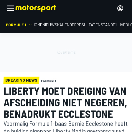
FORMULE 1
HOME
NIEUWS
KALENDER
RESULTATEN
STAND
F1 LIVEBL
BREAKING NEWS
Formule 1
LIBERTY MOET DREIGING VAN
AFSCHEIDING NIET NEGEREN,
BENADRUKT ECCLESTONE
Voormalig Formule 1-baas Bernie Ecclestone heeft
de huidige eigenaar Liberty Media gewaarschuwd