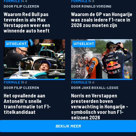
FORMULE 1
4 d
FORMULE 1
5 d
DOOR FILIP CLEEREN
DOOR RONALD VORDING
Waarom Red Bull pas
Waarom de GP van Hongarije
tevreden is als Max
was zoals iedere F1-race in
Verstappen weer een
2026 zou moeten zijn
winnende auto heeft
UITGELICHT
UITGELICHT
FORMULE 1
8 d
FORMULE 1
9 d
DOOR FILIP CLEEREN
DOOR JAKE BOXALL-LEGGE
Het opvallende aan
Norris en Verstappen
Antonelli's snelle
presteerden boven
transformatie tot F1-
verwachting in Hongarije -
titelkandidaat
symbolisch voor hun F1-
seizoen 2026
BEKIJK MEER