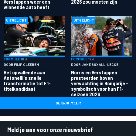
Verstappen weer een
2026 zou moeten zijn
winnende auto heeft
UITGELICHT
UITGELICHT
FORMULE 1
8 d
FORMULE 1
9 d
DOOR FILIP CLEEREN
DOOR JAKE BOXALL-LEGGE
Het opvallende aan
Norris en Verstappen
Antonelli's snelle
presteerden boven
transformatie tot F1-
verwachting in Hongarije -
titelkandidaat
symbolisch voor hun F1-
seizoen 2026
BEKIJK MEER
Meld je aan voor onze nieuwsbrief