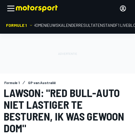
FORMULE 1
HOME
NIEUWS
KALENDER
RESULTATEN
STAND
F1 LIVEBL
Formule 1
GP van Australië
LAWSON: "RED BULL-AUTO
NIET LASTIGER TE
BESTUREN, IK WAS GEWOON
DOM"