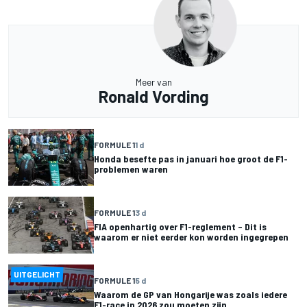
Meer van
Ronald Vording
FORMULE 1
1 d
Honda besefte pas in januari hoe groot de F1-
problemen waren
FORMULE 1
3 d
FIA openhartig over F1-reglement – Dit is
waarom er niet eerder kon worden ingegrepen
UITGELICHT
FORMULE 1
5 d
Waarom de GP van Hongarije was zoals iedere
F1-race in 2026 zou moeten zijn