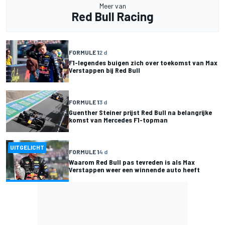
Meer van
Red Bull Racing
FORMULE 1
2 d
F1-legendes buigen zich over toekomst van Max
Verstappen bij Red Bull
FORMULE 1
3 d
Guenther Steiner prijst Red Bull na belangrijke
komst van Mercedes F1-topman
UITGELICHT
FORMULE 1
4 d
Waarom Red Bull pas tevreden is als Max
Verstappen weer een winnende auto heeft