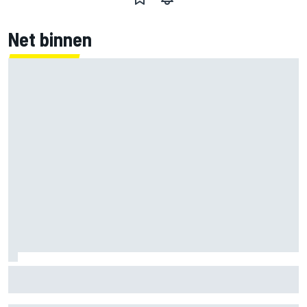
Net binnen
Marco Bezzecchi tempert verwachtingen voor Britse GP:
‘Ik ben nog niet 100%’