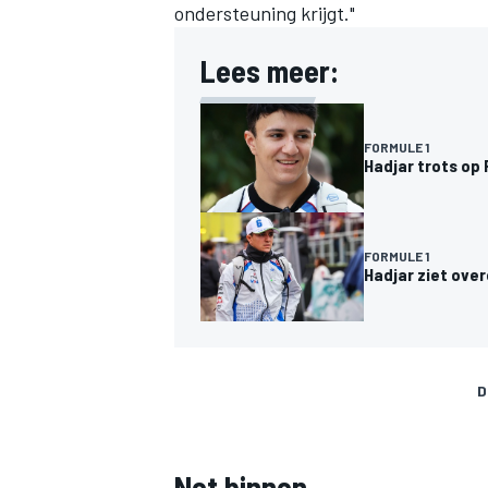
ondersteuning krijgt."
Lees meer:
FORMULE 1
Hadjar trots op 
FORMULE 1
Hadjar ziet ove
D
Net binnen