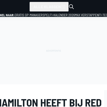
ALLE KLASSEN
NEL NAAR:
GRATIS GP-MANAGERSPEL
F1-KALENDER 2026
MAX VERSTAPPEN
F1-TE
HAMILTON HEEFT BIJ RED