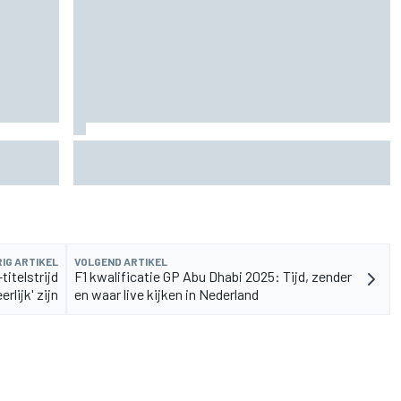
de fiets
Aston Martin onthult nieuwe limited-edition
Glenfiddich-whisky
IG ARTIKEL
VOLGEND ARTIKEL
titelstrijd
F1 kwalificatie GP Abu Dhabi 2025: Tijd, zender
rlijk' zijn
en waar live kijken in Nederland