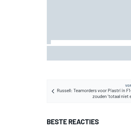
Valtteri Bottas boekt offroadsucces op 
MEER RACEKLASSEN
tijdens F1-zomerstop
VOR
Russell: Teamorders voor Piastri in F1-
zouden 'totaal niet ee
BESTE REACTIES