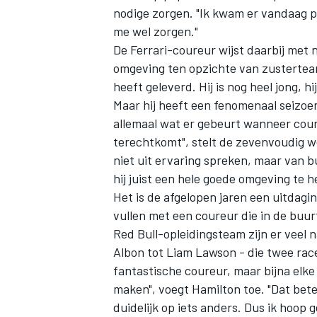
nodige zorgen. "Ik kwam er vandaag pa
me wel zorgen."
De Ferrari-coureur wijst daarbij met 
omgeving ten opzichte van zusterteam 
heeft geleverd. Hij is nog heel jong, h
Maar hij heeft een fenomenaal seizoe
allemaal wat er gebeurt wanneer cour
terechtkomt", stelt de zevenvoudig we
niet uit ervaring spreken, maar van buit
hij juist een hele goede omgeving te he
Het is de afgelopen jaren een uitdag
vullen met een coureur die in de buur
Red Bull-opleidingsteam zijn er vee
Albon
tot Liam Lawson - die twee race
fantastische coureur, maar bijna elke
maken", voegt Hamilton toe. "Dat betek
duidelijk op iets anders. Dus ik hoop