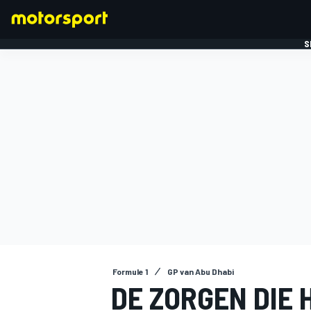
S
FORMULE 1
Formule 1
GP van Abu Dhabi
DE ZORGEN DIE 