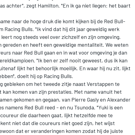
s achter", zegt Hamilton. "En ik ga niet liegen: het baart
name naar de hoge druk die komt kijken bij de Red Bull-
Racing Bulls. "Ik vind dat hij dit jaar geweldig werk
ij leert nog steeds veel over zichzelf en zijn omgeving.
n gereden en heeft een geweldige mentaliteit. We weten
eurs naar Red Bull gaan en in wat voor omgeving je dan
reldkampioen. "Ik ben er zelf nooit geweest, dus ik kan
enaf lijkt het behoorlijk moeilijk. En waar hij nu zit, lijkt
bben", doelt hij op Racing Bulls.
ing gebleken om het tweede zitje naast Verstappen te
t kan komen van zijn prestaties. Met name vanuit het
l namen gekomen en gegaan, van
Pierre Gasly
en
Alexander
s namens Red Bull reed - en nu Tsunoda. "Yuki is een
 coureur die daarheen gaat, lijkt hetzelfde mee te
ent niet dat die coureurs niet goed zijn, het wijst
 gewoon dat er veranderingen komen zodat hij de juiste