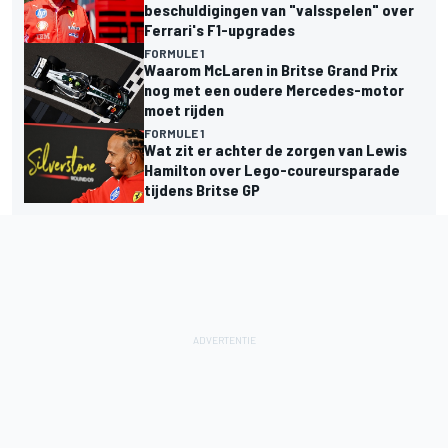
beschuldigingen van "valsspelen" over
Ferrari's F1-upgrades
FORMULE 1
Waarom McLaren in Britse Grand Prix
nog met een oudere Mercedes-motor
moet rijden
FORMULE 1
Wat zit er achter de zorgen van Lewis
Hamilton over Lego-coureursparade
tijdens Britse GP