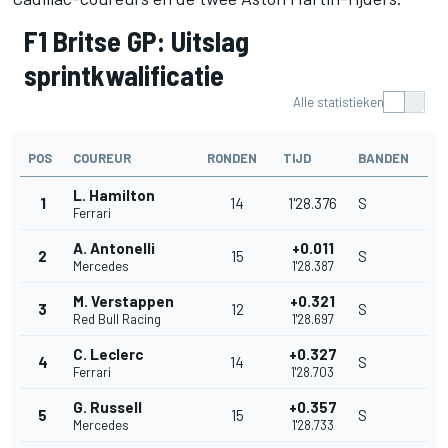
F1 Britse GP: Uitslag
sprintkwalificatie
Alle statistieken
POS
COUREUR
RONDEN
TIJD
BANDEN
L. Hamilton
1
14
1'28.376
S
Ferrari
A. Antonelli
+0.011
2
15
S
Mercedes
1'28.387
M. Verstappen
+0.321
3
12
S
Red Bull Racing
1'28.697
C. Leclerc
+0.327
4
14
S
Ferrari
1'28.703
G. Russell
+0.357
5
15
S
Mercedes
1'28.733