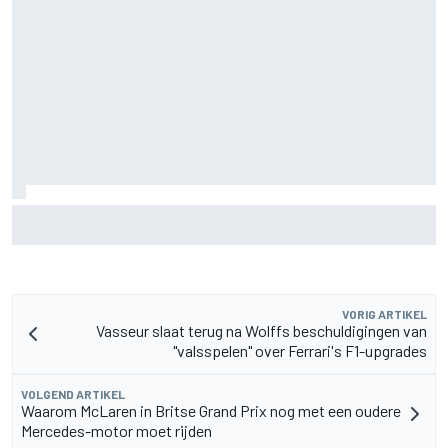
Scott McLaughlin pleit voor geduld in titelstrijd David
Malukas
VORIG ARTIKEL
Vasseur slaat terug na Wolffs beschuldigingen van
"valsspelen" over Ferrari's F1-upgrades
VOLGEND ARTIKEL
Waarom McLaren in Britse Grand Prix nog met een oudere
Mercedes-motor moet rijden