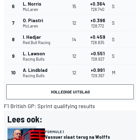
L. Norris
+0.364
6
15
S
McLaren
1'28.740
O. Piastri
+0.396
7
12
S
McLaren
1'28.772
I. Hadjar
+0.459
8
14
S
Red Bull Racing
1'28.835
L. Lawson
+0.551
9
12
S
Racing Bulls
1'28.927
A. Lindblad
+0.991
10
12
M
Racing Bulls
1'29.367
VOLLEDIGE UITSLAG
F1 British GP: Sprint qualifying results
Lees ook:
FORMULE 1
Vassuer slaat terug na Wolffs