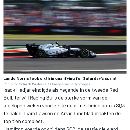
Lando Norris took sixth in qualifying for Saturday's sprint
Photo by: Colin McMaster / LAT Images via Getty Images
Isack Hadjar
eindigde als negende in de tweede Red
Bull, terwijl
Racing Bulls
de sterke vorm van de
afgelopen weken voortzette door met beide auto's SQ3
te halen.
Liam Lawson
en
Arvid Lindblad
maakten de
top tien compleet.
Hamilton voerde ook tijdens SQ2, de sessie die werd