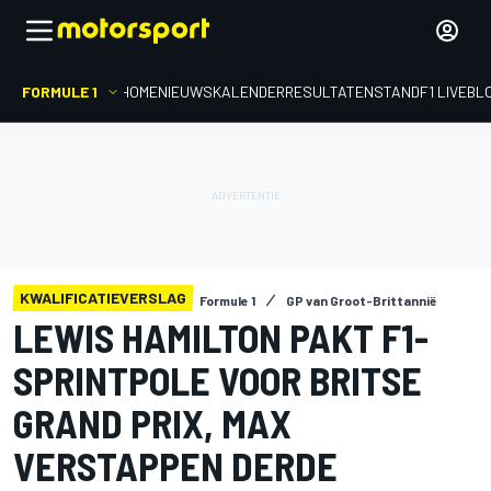
FORMULE 1
HOME
NIEUWS
KALENDER
RESULTATEN
STAND
F1 LIVEBL
KWALIFICATIEVERSLAG
Formule 1
GP van Groot-Brittannië
LEWIS HAMILTON PAKT F1-
SPRINTPOLE VOOR BRITSE
GRAND PRIX, MAX
VERSTAPPEN DERDE