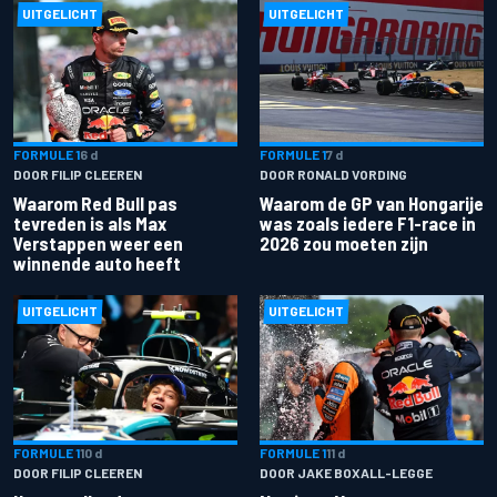
UITGELICHT
UITGELICHT
FORMULE 1
6 d
FORMULE 1
7 d
DOOR FILIP CLEEREN
DOOR RONALD VORDING
Waarom Red Bull pas
Waarom de GP van Hongarije
tevreden is als Max
was zoals iedere F1-race in
Verstappen weer een
2026 zou moeten zijn
winnende auto heeft
UITGELICHT
UITGELICHT
FORMULE 1
10 d
FORMULE 1
11 d
DOOR FILIP CLEEREN
DOOR JAKE BOXALL-LEGGE