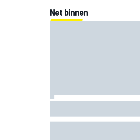
Net binnen
Mika Hakkinen waarschuwt McLaren: ha
Verstappen niet binnen