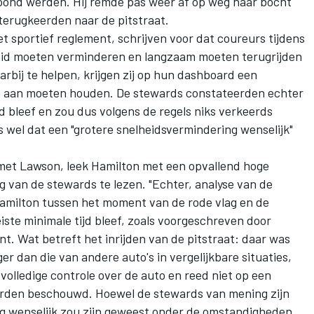
etoond werden. Hij remde pas weer af op weg naar bocht
 terugkeerden naar de pitstraat.
het sportief reglement, schrijven voor dat coureurs tijdens
heid moeten verminderen en langzaam moeten terugrijden
arbij te helpen, krijgen zij op hun dashboard een
ich aan moeten houden. De stewards constateerden echter
jd bleef en zou dus volgens de regels niks verkeerds
 wel dat een "grotere snelheidsvermindering wenselijk"
t met Lawson, leek Hamilton met een opvallend hoge
ing van de stewards te lezen. "Echter, analyse van de
amilton tussen het moment van de rode vlag en de
iste minimale tijd bleef, zoals voorgeschreven door
nt. Wat betreft het inrijden van de pitstraat: daar was
r dan die van andere auto's in vergelijkbare situaties,
 volledige controle over de auto en reed niet op een
worden beschouwd. Hoewel de stewards van mening zijn
g wenselijk zou zijn geweest onder de omstandigheden,