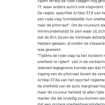
rijden terwijl de rode vlaggen nog g
17, waar andere auto's ook stapvoets
De regels, specifiek Artikel 37.6 van 
een rode vlag "onmiddellijk hun snel
naar de pitstraat". Om de coureurs da
minimumdeltatijd te zien waar zij z
dat de Brit boven de minimale deltati
hebben gedaan, al stellen de stewards
was geweest.
"Tijdens de rode vlag na het inciden
snelheid te rijden", valt in de verklar
telemetriegegevens toonde aan dat H
ingang van de pitstraat boven de vere
Artikel 37.6a van het sportief regleme
de snelheid van de auto marginaal hoge
maar de coureur behield te allen tijde
manier die als onveilig zou kunnen 
dat een grotere snelheidsverminderin