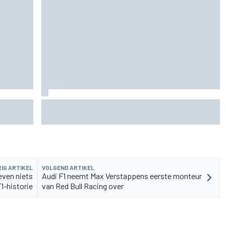
roject
Waarom Cadillac 'jaren' nodig heeft om het
niveau van F1-rivalen te bereiken
IG ARTIKEL
VOLGEND ARTIKEL
even niets
Audi F1 neemt Max Verstappens eerste monteur
1-historie
van Red Bull Racing over