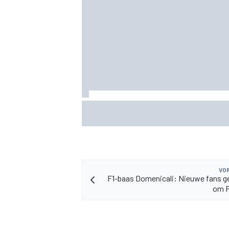
MEER RACEKLASSEN
Oliver Bearman onthult nieuw zakelijk p
buiten de F1
VOR
F1-baas Domenicali: Nieuwe fans g
om F