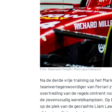
INDYCAR
Foto: Shameem Fahath / Motorsport Network
Na de derde vrije training op het Mar
teamvertegenwoordiger van
Ferrari
z
overtreding van de regels omtrent ro
WEC
DTM
de zevenvoudig wereldkampioen. Op be
op de plek van de gecrashte
Liam La