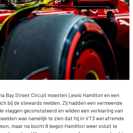
ina Bay Street Circuit moesten
Lewis Hamilton
en een
ich bij de stewards melden. Zij hadden een vermeende
de vlaggen geconstateerd en wilden een verklaring van
elden was namelijk te zien dat hij in VT3 wel afremde
wson
, maar na bocht 8 begon Hamilton weer voluit te