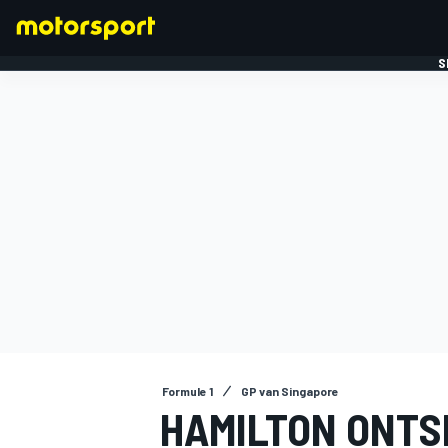
S
FORMULE 1
Formule 1
GP van Singapore
HAMILTON ONTS