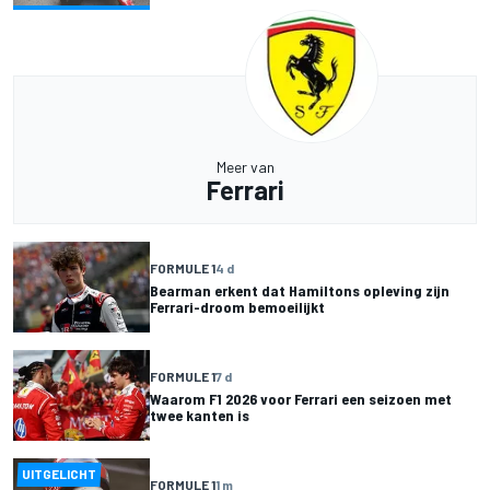
Meer van
Ferrari
FORMULE 1
4 d
Bearman erkent dat Hamiltons opleving zijn
Ferrari-droom bemoeilijkt
FORMULE 1
7 d
Waarom F1 2026 voor Ferrari een seizoen met
twee kanten is
UITGELICHT
FORMULE 1
1 m