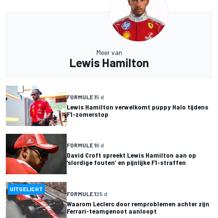
Meer van
Lewis Hamilton
FORMULE 1
5 d
Lewis Hamilton verwelkomt puppy Halo tijdens
F1-zomerstop
FORMULE 1
6 d
David Croft spreekt Lewis Hamilton aan op
‘slordige fouten’ en pijnlijke F1-straffen
UITGELICHT
FORMULE 1
25 d
Waarom Leclerc door remproblemen achter zijn
Ferrari-teamgenoot aanloopt