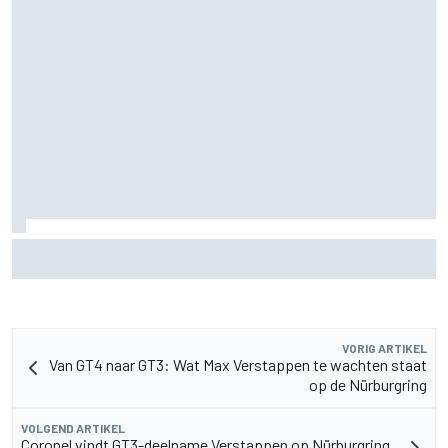
Marc Marquez over titelkansen: “Nog een MotoGP-titel
verandert mijn leven niet”
VORIG ARTIKEL
Van GT4 naar GT3: Wat Max Verstappen te wachten staat
op de Nürburgring
VOLGEND ARTIKEL
Coronel vindt GT3-deelname Verstappen op Nürburgring