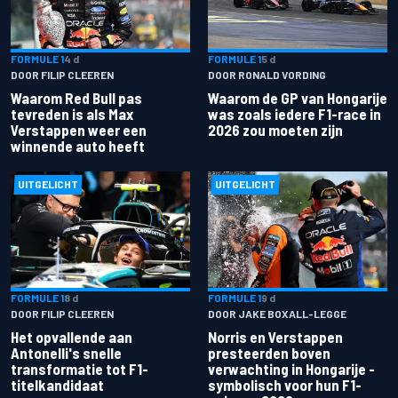
FORMULE 1
4 d
FORMULE 1
5 d
DOOR FILIP CLEEREN
DOOR RONALD VORDING
Waarom Red Bull pas
Waarom de GP van Hongarije
tevreden is als Max
was zoals iedere F1-race in
Verstappen weer een
2026 zou moeten zijn
winnende auto heeft
UITGELICHT
UITGELICHT
FORMULE 1
8 d
FORMULE 1
9 d
DOOR FILIP CLEEREN
DOOR JAKE BOXALL-LEGGE
Het opvallende aan
Norris en Verstappen
Antonelli's snelle
presteerden boven
transformatie tot F1-
verwachting in Hongarije -
titelkandidaat
symbolisch voor hun F1-