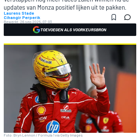
updates van Monza positief lijken uit te pakken.
Laurens Stade
Cihangir Perperik
Bewerkt:
26 sep 2025, 07:03
TOEVOEGEN ALS VOORKEURSBRON
Foto: Bryn Lennon / Formula 1 via Getty Images