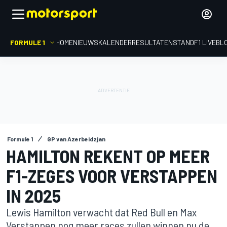
FORMULE 1
HOME
NIEUWS
KALENDER
RESULTATEN
STAND
F1 LIVEBL
Formule 1
GP van Azerbeidzjan
HAMILTON REKENT OP MEER
F1-ZEGES VOOR VERSTAPPEN
IN 2025
Lewis Hamilton verwacht dat Red Bull en Max
Verstappen nog meer races zullen winnen nu de