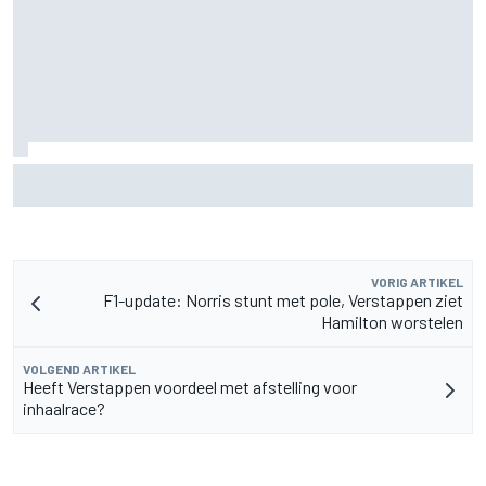
Marc Marquez over titelkansen: “Nog een MotoGP-titel
verandert mijn leven niet”
VORIG ARTIKEL
F1-update: Norris stunt met pole, Verstappen ziet
Hamilton worstelen
VOLGEND ARTIKEL
Heeft Verstappen voordeel met afstelling voor
inhaalrace?