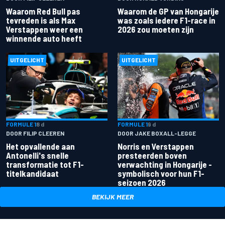
Waarom Red Bull pas
Waarom de GP van Hongarije
tevreden is als Max
was zoals iedere F1-race in
Verstappen weer een
2026 zou moeten zijn
winnende auto heeft
UITGELICHT
UITGELICHT
FORMULE 1
8 d
FORMULE 1
9 d
DOOR FILIP CLEEREN
DOOR JAKE BOXALL-LEGGE
Het opvallende aan
Norris en Verstappen
Antonelli's snelle
presteerden boven
transformatie tot F1-
verwachting in Hongarije -
titelkandidaat
symbolisch voor hun F1-
seizoen 2026
BEKIJK MEER