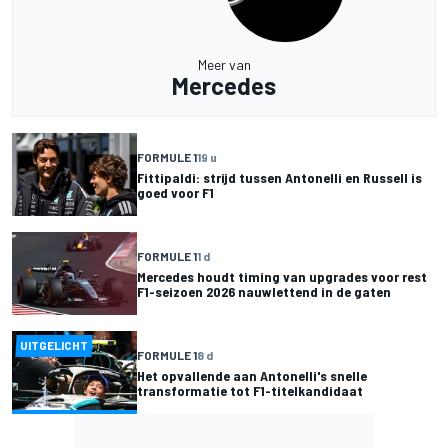
Meer van
Mercedes
FORMULE 1
19 u
Fittipaldi: strijd tussen Antonelli en Russell is
goed voor F1
FORMULE 1
1 d
Mercedes houdt timing van upgrades voor rest
F1-seizoen 2026 nauwlettend in de gaten
UITGELICHT
FORMULE 1
8 d
Het opvallende aan Antonelli's snelle
transformatie tot F1-titelkandidaat