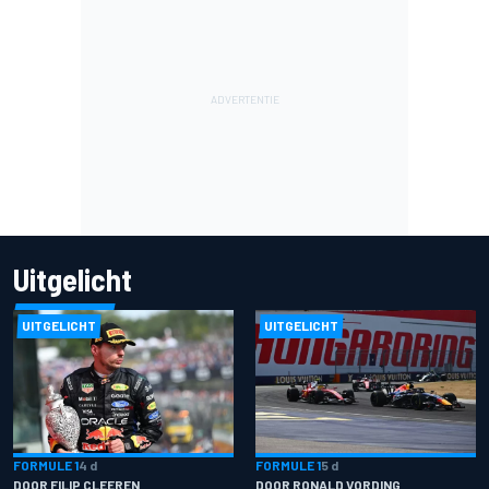
Uitgelicht
UITGELICHT
UITGELICHT
FORMULE 1
4 d
FORMULE 1
5 d
DOOR FILIP CLEEREN
DOOR RONALD VORDING