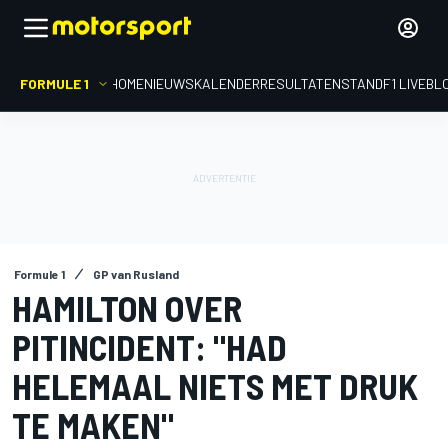
FORMULE 1
HOME
NIEUWS
KALENDER
RESULTATEN
STAND
F1 LIVEBL
Formule 1
GP van Rusland
HAMILTON OVER
PITINCIDENT: "HAD
HELEMAAL NIETS MET DRUK
TE MAKEN"