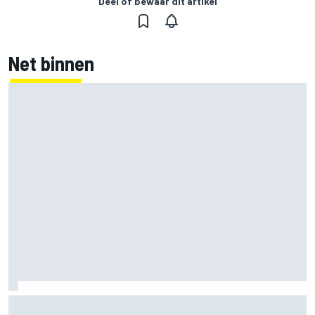
Deel of bewaar dit artikel
Net binnen
Marcus Ericsson blijft ook in IndyCar-seizoen 2027 bij
Andretti