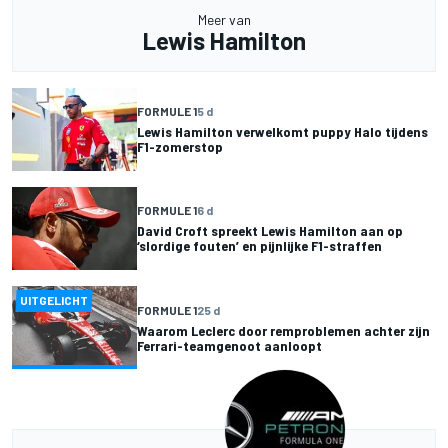
Meer van
Lewis Hamilton
FORMULE 1
5 d
Lewis Hamilton verwelkomt puppy Halo tijdens
F1-zomerstop
FORMULE 1
6 d
David Croft spreekt Lewis Hamilton aan op
‘slordige fouten’ en pijnlijke F1-straffen
UITGELICHT
FORMULE 1
25 d
Waarom Leclerc door remproblemen achter zijn
Ferrari-teamgenoot aanloopt