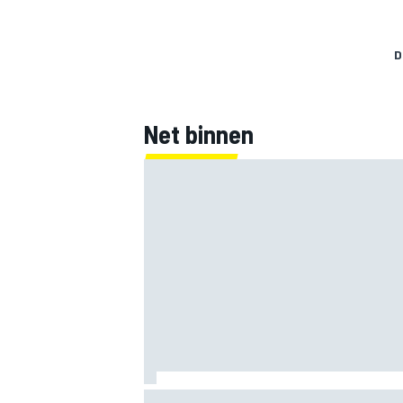
D
Net binnen
Marco Bezzecchi tempert verwachtinge