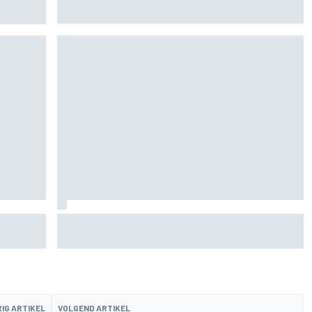
MotoGP-titel verandert mijn leven niet”
de fiets
Aston Martin onthult nieuwe limited-edition
Glenfiddich-whisky
IG ARTIKEL
VOLGEND ARTIKEL