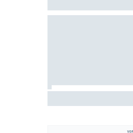
Britse GP: ‘Ik ben nog niet 100%’
Valtteri Bottas boekt offroadsucces op 
tijdens F1-zomerstop
VOR