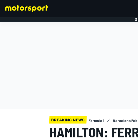
S
FORMULE 1
BREAKING NEWS
Formule 1
Barcelona Febr
HAMILTON: FER