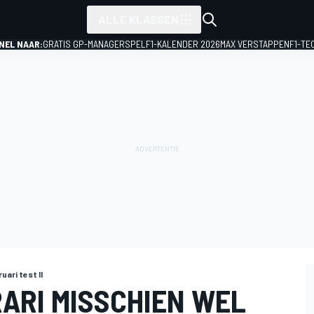
ALLE KLASSEN
NEL NAAR:
GRATIS GP-MANAGERSPEL
F1-KALENDER 2026
MAX VERSTAPPEN
F1-TE
uari test II
RARI MISSCHIEN WEL