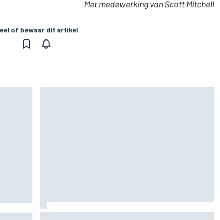
Met medewerking van Scott Mitchell
eel of bewaar dit artikel
Marc Marquez over titelkansen: “Nog een
n voor