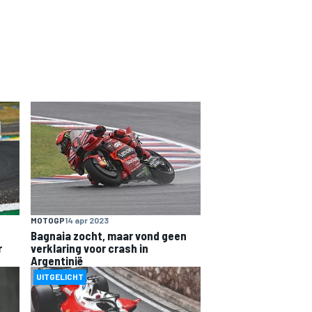
MOTOGP
14 apr 2023
Bagnaia zocht, maar vond geen
r
verklaring voor crash in
Argentinië
UITGELICHT