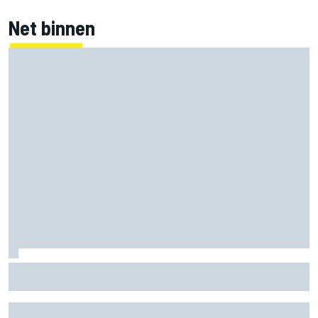
Net binnen
Lewis Hamilton deelt eerste foto's van nieuwe puppy Halo