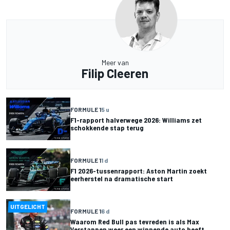
Meer van
Filip Cleeren
FORMULE 1
5 u
F1-rapport halverwege 2026: Williams zet
schokkende stap terug
FORMULE 1
1 d
F1 2026-tussenrapport: Aston Martin zoekt
eerherstel na dramatische start
UITGELICHT
FORMULE 1
6 d
Waarom Red Bull pas tevreden is als Max
Verstappen weer een winnende auto heeft