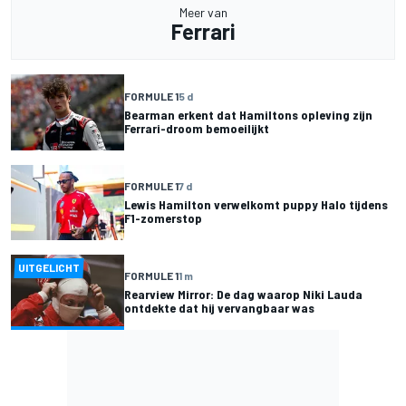
Meer van
Ferrari
FORMULE 1
5 d
Bearman erkent dat Hamiltons opleving zijn
Ferrari-droom bemoeilijkt
FORMULE 1
7 d
Lewis Hamilton verwelkomt puppy Halo tijdens
F1-zomerstop
UITGELICHT
FORMULE 1
1 m
Rearview Mirror: De dag waarop Niki Lauda
ontdekte dat hij vervangbaar was