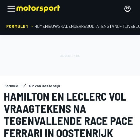
FORMULE 1
HOME
NIEUWS
KALENDER
RESULTATEN
STAND
F1 LIVEBL
Formule 1
GP van Oostenrijk
HAMILTON EN LECLERC VOL
VRAAGTEKENS NA
TEGENVALLENDE RACE PACE
FERRARI IN OOSTENRIJK