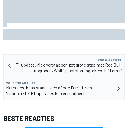
Hadjar spreekt van 'cultuurschok' na overstap van Racing
Bulls naar Red Bull
VORIG ARTIKEL
F1-update: Max Verstappen zet grote stap met Red Bull-
upgrades, Wolff plaatst vraagtekens bij Ferrari
VOLGEND ARTIKEL
Mercedes-baas vraagt zich af hoe Ferrari zich
"onbeperkte" F1-upgrades kan veroorloven
BESTE REACTIES