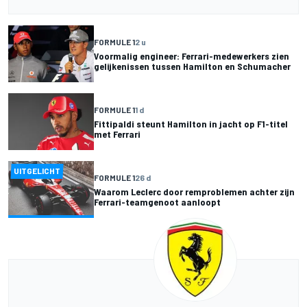
FORMULE 1
2 u
Voormalig engineer: Ferrari-medewerkers zien
gelijkenissen tussen Hamilton en Schumacher
FORMULE 1
1 d
Fittipaldi steunt Hamilton in jacht op F1-titel
met Ferrari
UITGELICHT
FORMULE 1
26 d
Waarom Leclerc door remproblemen achter zijn
Ferrari-teamgenoot aanloopt