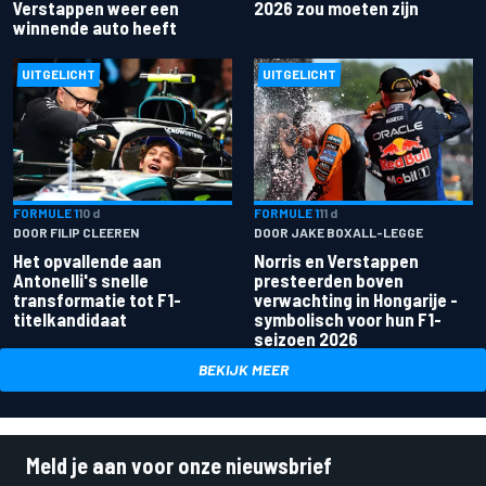
Verstappen weer een
2026 zou moeten zijn
winnende auto heeft
UITGELICHT
UITGELICHT
FORMULE 1
10 d
FORMULE 1
11 d
DOOR FILIP CLEEREN
DOOR JAKE BOXALL-LEGGE
Het opvallende aan
Norris en Verstappen
Antonelli's snelle
presteerden boven
transformatie tot F1-
verwachting in Hongarije -
titelkandidaat
symbolisch voor hun F1-
seizoen 2026
BEKIJK MEER
Meld je aan voor onze nieuwsbrief