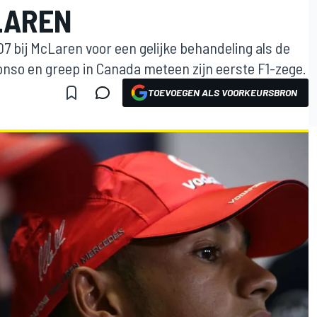
LAREN
7 bij McLaren voor een gelijke behandeling als de
nso en greep in Canada meteen zijn eerste F1-zege.
TOEVOEGEN ALS VOORKEURSBRON