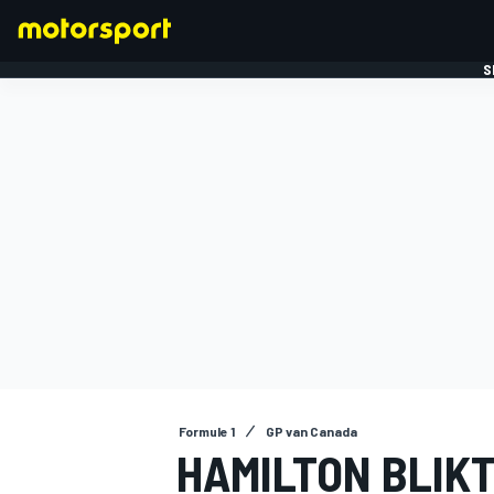
S
FORMULE 1
Formule 1
GP van Canada
HAMILTON BLIKT