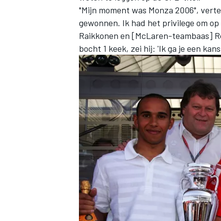
"Mijn moment was Monza 2006", verte
gewonnen. Ik had het privilege om op 
Raikkonen en [McLaren-teambaas] Ron 
bocht 1 keek, zei hij: 'Ik ga je een k