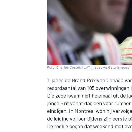
INDYCAR
Foto: Charles Coates / LAT Images via Getty Images
Tijdens de Grand Prix van Canada van
recordaantal van 105 overwinningen i
Die zege kwam niet helemaal uit de luc
jonge Brit vanaf dag één voor rumoer d
eindigen. In Montreal won hij vervolge
WEC
DTM
de leiding verloor tijdens zijn eerste p
De rookie begon dat weekend met eve