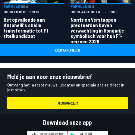
FORMULE 1
10 d
FORMULE 1
11 d
DOOR FILIP CLEEREN
DOOR JAKE BOXALL-LEGGE
Het opvallende aan
Norris en Verstappen
Antonelli's snelle
presteerden boven
transformatie tot F1-
verwachting in Hongarije -
titelkandidaat
symbolisch voor hun F1-
seizoen 2026
BEKIJK MEER
Meld je aan voor onze nieuwsbrief
Ontvang het laatste nieuws, updates en speciale acties direct in
je mailbox.
ABONNEER
Download onze app