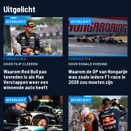
Uitgelicht
UITGELICHT
UITGELICHT
FORMULE 1
6 d
FORMULE 1
7 d
DOOR FILIP CLEEREN
DOOR RONALD VORDING
Waarom Red Bull pas
Waarom de GP van Hongarije
tevreden is als Max
was zoals iedere F1-race in
Verstappen weer een
2026 zou moeten zijn
winnende auto heeft
UITGELICHT
UITGELICHT