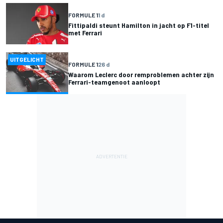
FORMULE 1
1 d
Fittipaldi steunt Hamilton in jacht op F1-titel
met Ferrari
UITGELICHT
FORMULE 1
26 d
Waarom Leclerc door remproblemen achter zijn
Ferrari-teamgenoot aanloopt