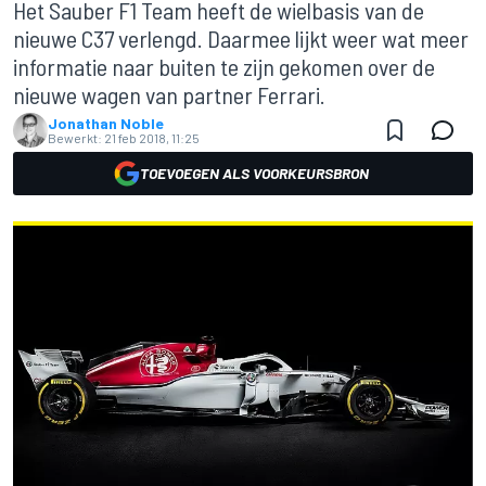
Het Sauber F1 Team heeft de wielbasis van de
nieuwe C37 verlengd. Daarmee lijkt weer wat meer
informatie naar buiten te zijn gekomen over de
nieuwe wagen van partner Ferrari.
Jonathan Noble
Bewerkt:
21 feb 2018, 11:25
TOEVOEGEN ALS VOORKEURSBRON