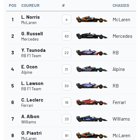
POS
COUREUR
#
CHASSIS
L. Norris
1
McLaren
4
McLaren
G. Russell
2
Mercedes
63
Mercedes
Y. Tsunoda
3
RB
22
RB F1 Team
E. Ocon
4
Alpine
31
Alpine
L. Lawson
5
RB
30
RB F1 Team
C. Leclerc
6
Ferrari
16
Ferrari
A. Albon
7
Williams
23
Williams
O. Piastri
8
McLaren
81
McLaren