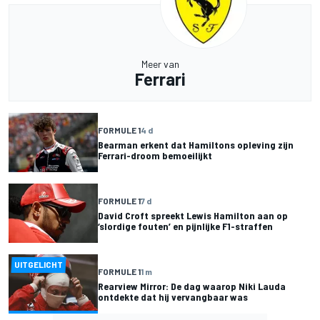
Meer van
Ferrari
FORMULE 1
4 d
Bearman erkent dat Hamiltons opleving zijn
Ferrari-droom bemoeilijkt
FORMULE 1
7 d
David Croft spreekt Lewis Hamilton aan op
‘slordige fouten’ en pijnlijke F1-straffen
UITGELICHT
FORMULE 1
1 m
Rearview Mirror: De dag waarop Niki Lauda
ontdekte dat hij vervangbaar was