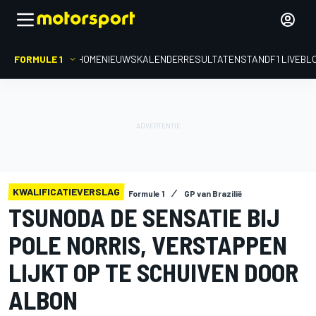
FORMULE 1
HOME
NIEUWS
KALENDER
RESULTATEN
STAND
F1 LIVEBL
KWALIFICATIEVERSLAG
Formule 1
GP van Brazilië
TSUNODA DE SENSATIE BIJ
POLE NORRIS, VERSTAPPEN
LIJKT OP TE SCHUIVEN DOOR
ALBON