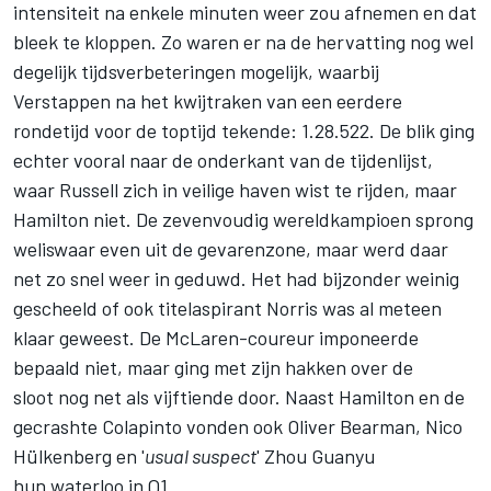
intensiteit na enkele minuten weer zou afnemen en dat
bleek te kloppen. Zo waren er na de hervatting nog wel
degelijk tijdsverbeteringen mogelijk, waarbij
Verstappen na het kwijtraken van een eerdere
rondetijd voor de toptijd tekende: 1.28.522. De blik ging
echter vooral naar de onderkant van de tijdenlijst,
waar Russell zich in veilige haven wist te rijden, maar
Hamilton niet. De zevenvoudig wereldkampioen sprong
weliswaar even uit de gevarenzone, maar werd daar
net zo snel weer in geduwd. Het had bijzonder weinig
gescheeld of ook titelaspirant Norris was al meteen
klaar geweest. De McLaren-coureur imponeerde
bepaald niet, maar ging met zijn hakken over de
sloot nog net als vijftiende door. Naast Hamilton en de
gecrashte Colapinto vonden ook
Oliver Bearman
,
Nico
Hülkenberg
en '
usual suspect
' Zhou Guanyu
hun waterloo in Q1.