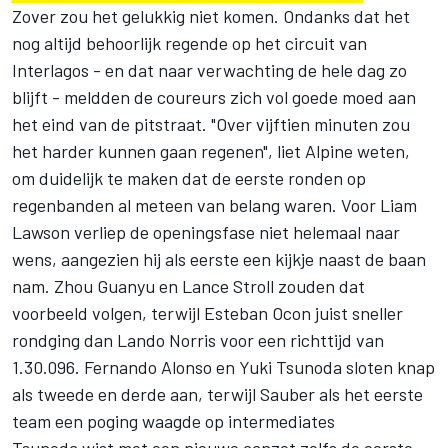
Zover zou het gelukkig niet komen. Ondanks dat het
nog altijd behoorlijk regende op het circuit van
Interlagos - en dat naar verwachting de hele dag zo
blijft - meldden de coureurs zich vol goede moed aan
het eind van de pitstraat. "Over vijftien minuten zou
het harder kunnen gaan regenen", liet
Alpine
weten,
om duidelijk te maken dat de eerste ronden op
regenbanden al meteen van belang waren. Voor
Liam
Lawson
verliep de openingsfase niet helemaal naar
wens, aangezien hij als eerste een kijkje naast de baan
nam. Zhou Guanyu en
Lance Stroll
zouden dat
voorbeeld volgen, terwijl
Esteban Ocon
juist sneller
rondging dan
Lando Norris
voor een richttijd van
1.30.096.
Fernando Alonso
en
Yuki Tsunoda
sloten knap
als tweede en derde aan, terwijl
Sauber
als het eerste
team een poging waagde op intermediates
Tsunoda wist met een nieuwe aanzet zelfs de eerste