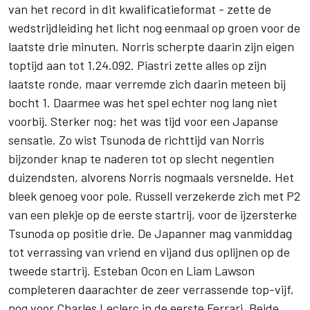
van het record in dit kwalificatieformat - zette de
wedstrijdleiding het licht nog eenmaal op groen voor de
laatste drie minuten. Norris scherpte daarin zijn eigen
toptijd aan tot 1.24.092. Piastri zette alles op zijn
laatste ronde, maar verremde zich daarin meteen bij
bocht 1. Daarmee was het spel echter nog lang niet
voorbij. Sterker nog: het was tijd voor een Japanse
sensatie. Zo wist Tsunoda de richttijd van Norris
bijzonder knap te naderen tot op slecht negentien
duizendsten, alvorens Norris nogmaals versnelde. Het
bleek genoeg voor pole. Russell verzekerde zich met P2
van een plekje op de eerste startrij, voor de ijzersterke
Tsunoda op positie drie. De Japanner mag vanmiddag
tot verrassing van vriend en vijand dus oplijnen op de
tweede startrij. Esteban Ocon en Liam Lawson
completeren daarachter de zeer verrassende top-vijf,
nog voor
Charles Leclerc
in de eerste Ferrari. Beide