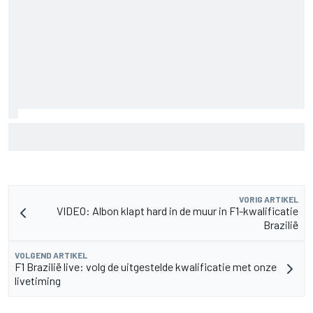
MotoGP Grand Prix van Groot-Brittannië 2026: tijden,
uitzending en meer
VORIG ARTIKEL
VIDEO: Albon klapt hard in de muur in F1-kwalificatie
Brazilië
VOLGEND ARTIKEL
F1 Brazilië live: volg de uitgestelde kwalificatie met onze
livetiming