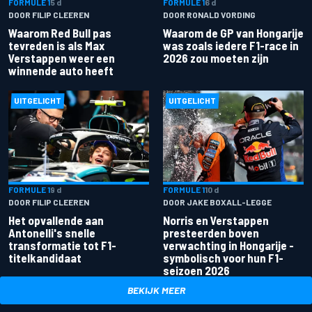
FORMULE 1
5 d
FORMULE 1
6 d
DOOR FILIP CLEEREN
DOOR RONALD VORDING
Waarom Red Bull pas
Waarom de GP van Hongarije
tevreden is als Max
was zoals iedere F1-race in
Verstappen weer een
2026 zou moeten zijn
winnende auto heeft
UITGELICHT
UITGELICHT
FORMULE 1
9 d
FORMULE 1
10 d
DOOR FILIP CLEEREN
DOOR JAKE BOXALL-LEGGE
Het opvallende aan
Norris en Verstappen
Antonelli's snelle
presteerden boven
transformatie tot F1-
verwachting in Hongarije -
titelkandidaat
symbolisch voor hun F1-
seizoen 2026
BEKIJK MEER