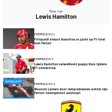
Meer van
Lewis Hamilton
FORMULE 1
22 u
Fittipaldi steunt Hamilton in jacht op F1-titel
met Ferrari
FORMULE 1
6 d
Lewis Hamilton verwelkomt puppy Halo tijdens
F1-zomerstop
UITGELICHT
FORMULE 1
25 d
Waarom Leclerc door remproblemen achter zijn
Ferrari-teamgenoot aanloopt