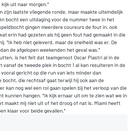
 kijk uit naar morgen."
n zijn laatste vliegende ronde, maar maakte uiteindelijk
één bocht een uitdaging voor de nummer twee in het
speldbocht gingen meerdere coureurs de fout in, ook
 wat erin had gezeten als hij geen fout had gemaakt in die
t hij. "Ik heb niet geleverd, maar de snelheid was er. De
r dan de afgelopen weekenden het geval was."
utten, is het feit dat teamgenoot
Oscar Piastri
al in de
 vanaf de tweede plek in bocht 1 al kan resulteren in de
k vooral gericht op die run van iets minder dan
bocht, die rechtsaf gaat terwijl hij ook aan de
er kan nog wel een rol gaan spelen bij het verloop van die
ht kunnen hangen. "Ik kijk ernaar uit om te zien wat we in
t maakt mij niet uit of het droog of nat is. Miami heeft
ben klaar voor beide gevallen."