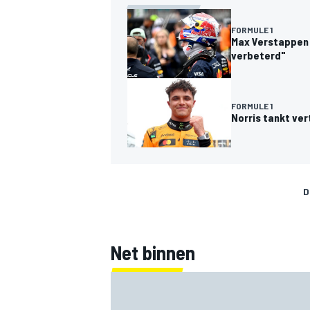
FORMULE 1
Max Verstappen p
verbeterd"
FORMULE 1
Norris tankt ver
D
Net binnen