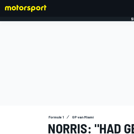
S
FORMULE 1
Formule 1
GP van Miami
NORRIS: "HAD 