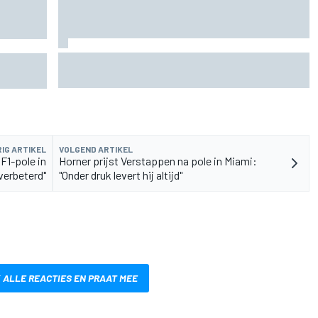
Marc Marquez over titelkansen: “Nog een
n voor
MotoGP-titel verandert mijn leven niet”
IG ARTIKEL
VOLGEND ARTIKEL
F1-pole in
Horner prijst Verstappen na pole in Miami:
verbeterd"
"Onder druk levert hij altijd"
 ALLE REACTIES EN PRAAT MEE