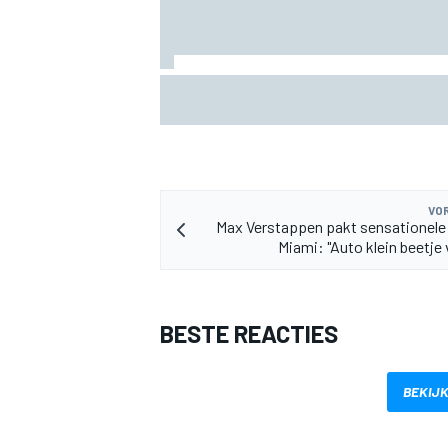
Marco Bezzecchi tempert verwachtinge
Britse GP: ‘Ik ben nog niet 100%’
MEER RACEKLASSEN
VOR
Max Verstappen pakt sensationele 
Miami: "Auto klein beetje 
BESTE REACTIES
BEKIJK