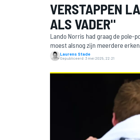
VERSTAPPEN L
ALS VADER"
Lando Norris had graag de pole-po
moest alsnog zijn meerdere erken
Laurens Stade
Gepubliceerd:
3 mei 2025, 22:21
MOTOGP