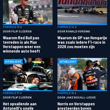
FORMULE 1
3 d
FORMULE 1
4 d
DOOR FILIP CLEEREN
DOOR RONALD VORDING
Waarom Red Bull pas
Waarom de GP van Hongarije
tevreden is als Max
was zoals iedere F1-race in
Verstappen weer een
2026 zou moeten zijn
winnende auto heeft
UITGELICHT
UITGELICHT
FORMULE 1
7 d
FORMULE 1
8 d
DOOR FILIP CLEEREN
DOOR JAKE BOXALL-LEGGE
Het opvallende aan
Norris en Verstappen
Antonelli's snelle
presteerden boven