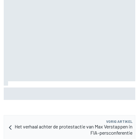
Mercedes houdt timing van upgrades voor rest F1-seizoen
2026 nauwlettend in de gaten
VORIG ARTIKEL
Het verhaal achter de protestactie van Max Verstappen in
FIA-persconferentie