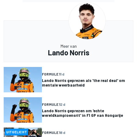
Meer van
Lando Norris
FORMULE 1
1 d
Lando Norris geprezen als 'the real deal' om
mentale weerbaarheid
FORMULE 1
2 d
Lando Norris geprezen om 'echte
wereldkampioensrit' in F1 GP van Hongarije
UITGELICHT
FORMULE 1
8 d