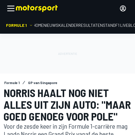
FORMULE 1
HOME
NIEUWS
KALENDER
RESULTATEN
STAND
F1 LIVEBL
Formule 1
GP van Singapore
NORRIS HAALT NOG NIET
ALLES UIT ZIJN AUTO: "MAAR
GOED GENOEG VOOR POLE"
Voor de zesde keer in zijn Formule 1-carrière mag
Lando Norris een Grand Prix vanaf de beste