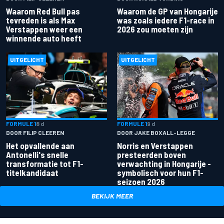
Waarom Red Bull pas
Waarom de GP van Hongarije
tevreden is als Max
was zoals iedere F1-race in
Verstappen weer een
2026 zou moeten zijn
winnende auto heeft
UITGELICHT
UITGELICHT
FORMULE 1
8 d
FORMULE 1
9 d
DOOR FILIP CLEEREN
DOOR JAKE BOXALL-LEGGE
Het opvallende aan
Norris en Verstappen
Antonelli's snelle
presteerden boven
transformatie tot F1-
verwachting in Hongarije -
titelkandidaat
symbolisch voor hun F1-
seizoen 2026
BEKIJK MEER