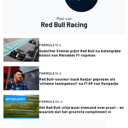
Meer van
Red Bull Racing
FORMULE 1
3 d
Guenther Steiner prijst Red Bull na belangrijke
komst van Mercedes F1-topman
FORMULE 1
4 d
Red Bull-coureur Isack Hadjar geprezen als
‘ultieme teamgenoot’ na F1 GP van Hongarije
UITGELICHT
FORMULE 1
14 d
Het Red Bull-zitje waar niemand over praat – en
waarom dat het grootste compliment is