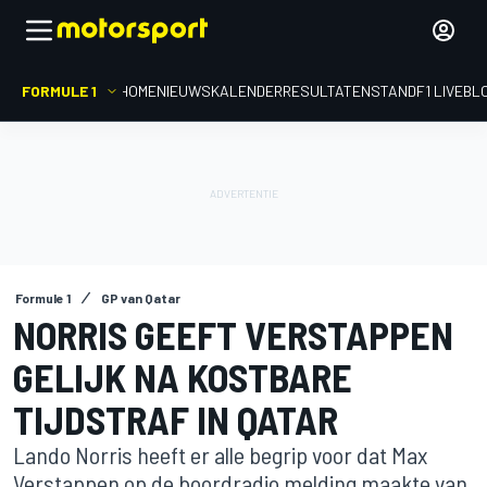
FORMULE 1
HOME
NIEUWS
KALENDER
RESULTATEN
STAND
F1 LIVEBL
Formule 1
GP van Qatar
NORRIS GEEFT VERSTAPPEN
GELIJK NA KOSTBARE
TIJDSTRAF IN QATAR
Lando Norris heeft er alle begrip voor dat Max
Verstappen op de boordradio melding maakte van