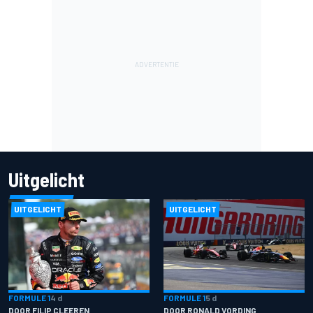
Uitgelicht
UITGELICHT
UITGELICHT
FORMULE 1
4 d
FORMULE 1
5 d
DOOR FILIP CLEEREN
DOOR RONALD VORDING