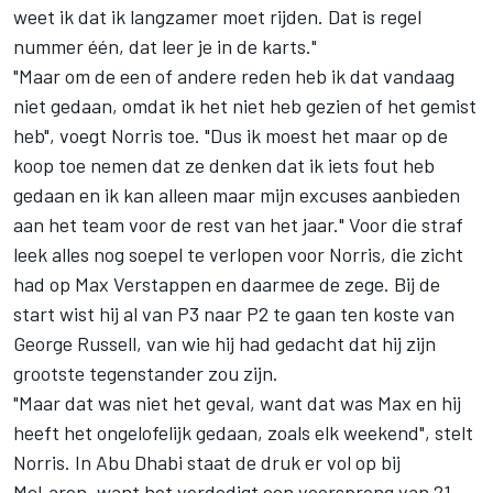
weet ik dat ik langzamer moet rijden. Dat is regel
nummer één, dat leer je in de karts."
"Maar om de een of andere reden heb ik dat vandaag
niet gedaan, omdat ik het niet heb gezien of het gemist
heb", voegt Norris toe. "Dus ik moest het maar op de
koop toe nemen dat ze denken dat ik iets fout heb
gedaan en ik kan alleen maar mijn excuses aanbieden
aan het team voor de rest van het jaar." Voor die straf
leek alles nog soepel te verlopen voor Norris, die zicht
had op Max Verstappen en daarmee de zege. Bij de
start wist hij al van P3 naar P2 te gaan ten koste van
George Russell
, van wie hij had gedacht dat hij zijn
grootste tegenstander zou zijn.
"Maar dat was niet het geval, want dat was Max en hij
heeft het ongelofelijk gedaan, zoals elk weekend", stelt
Norris. In Abu Dhabi staat de druk er vol op bij
McLaren
, want het verdedigt een voorsprong van 21