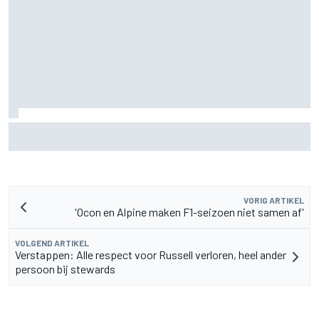
Aston Martin onthult nieuwe limited-edition Glenfiddich-
whisky
VORIG ARTIKEL
'Ocon en Alpine maken F1-seizoen niet samen af'
VOLGEND ARTIKEL
Verstappen: Alle respect voor Russell verloren, heel ander
persoon bij stewards