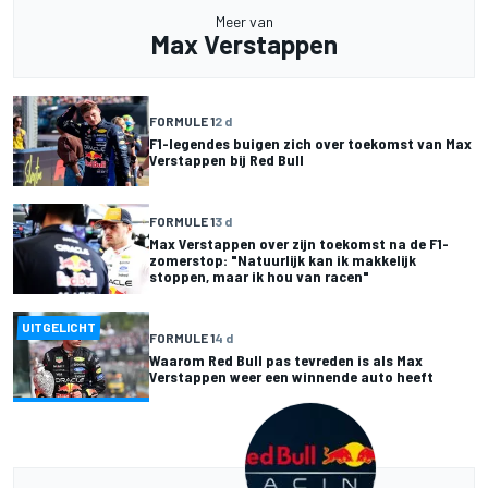
Meer van
Max Verstappen
FORMULE 1
2 d
F1-legendes buigen zich over toekomst van Max
Verstappen bij Red Bull
FORMULE 1
3 d
Max Verstappen over zijn toekomst na de F1-
zomerstop: "Natuurlijk kan ik makkelijk
stoppen, maar ik hou van racen"
UITGELICHT
FORMULE 1
4 d
Waarom Red Bull pas tevreden is als Max
Verstappen weer een winnende auto heeft