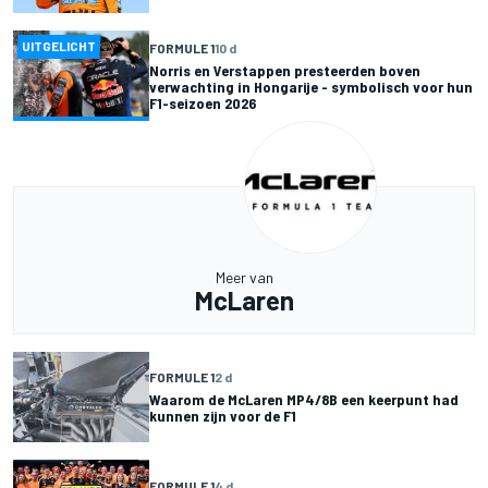
UITGELICHT
FORMULE 1
10 d
Norris en Verstappen presteerden boven
verwachting in Hongarije - symbolisch voor hun
F1-seizoen 2026
Meer van
McLaren
FORMULE 1
2 d
Waarom de McLaren MP4/8B een keerpunt had
kunnen zijn voor de F1
FORMULE 1
4 d