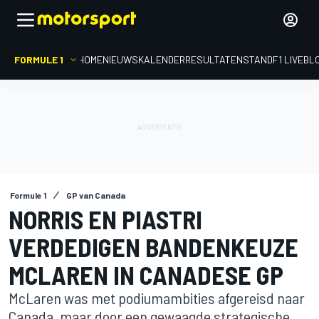
FORMULE 1
HOME
NIEUWS
KALENDER
RESULTATEN
STAND
F1 LIVEBL
Formule 1
GP van Canada
NORRIS EN PIASTRI
VERDEDIGEN BANDENKEUZE
MCLAREN IN CANADESE GP
McLaren was met podiumambities afgereisd naar
Canada, maar door een gewaagde strategische