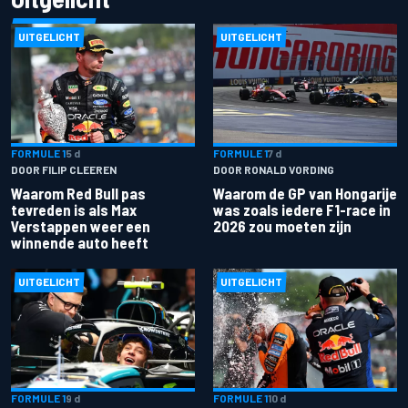
UITGELICHT
UITGELICHT
FORMULE 1
5 d
FORMULE 1
7 d
DOOR FILIP CLEEREN
DOOR RONALD VORDING
Waarom Red Bull pas
Waarom de GP van Hongarije
tevreden is als Max
was zoals iedere F1-race in
Verstappen weer een
2026 zou moeten zijn
winnende auto heeft
UITGELICHT
UITGELICHT
FORMULE 1
9 d
FORMULE 1
10 d