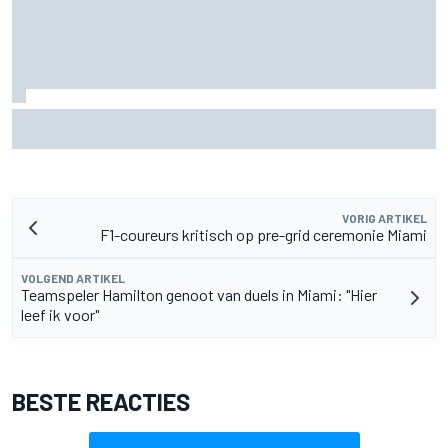
Lewis Hamilton deelt eerste foto's van nieuwe puppy Halo
VORIG ARTIKEL
F1-coureurs kritisch op pre-grid ceremonie Miami
VOLGEND ARTIKEL
Teamspeler Hamilton genoot van duels in Miami: "Hier
leef ik voor"
BESTE REACTIES