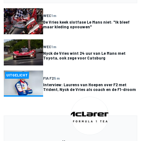
WEC
1 m
De Vries keek slotfase Le Mans niet: "Ik bleef
maar kleding opvouwen"
WEC
1 m
Nyck de Vries wint 24 uur van Le Mans met
Toyota, ook zege voor Catsburg
UITGELICHT
FIA F2
5 m
Interview: Laurens van Hoepen over F2 met
Trident, Nyck de Vries als coach en de F1-droom