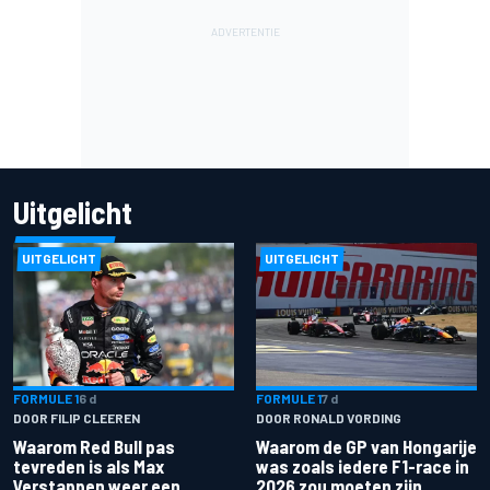
Uitgelicht
UITGELICHT
UITGELICHT
FORMULE 1
6 d
FORMULE 1
7 d
DOOR FILIP CLEEREN
DOOR RONALD VORDING
Waarom Red Bull pas
Waarom de GP van Hongarije
tevreden is als Max
was zoals iedere F1-race in
Verstappen weer een
2026 zou moeten zijn