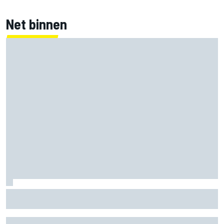
Net binnen
Mika Hakkinen twijfelde aan F1-rentree na
levensbedreigende crash in 1995