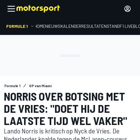
FORMULE 1
HOME
NIEUWS
KALENDER
RESULTATEN
STAND
F1 LIVEBL
Formule 1
GP van Miami
NORRIS OVER BOTSING MET
DE VRIES: "DOET HIJ DE
LAATSTE TIJD WEL VAKER"
Lando Norris is kritisch op Nyck de Vries. De
Nederlander knalde tegen de McLaren-coureur