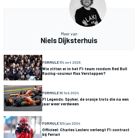
Meer van
Niels Dijksterhuis
FORMULE 1
14 mrt 2025
Wie zitten er in het F1-team rondom Red Bull
Racing-coureur Max Verstappen?
FORMULE 1
6 feb 2024
F1 Legends: Spyker, de oranje trots die na een
jaar weer verdween
FORMULE 1
25 jan 2024
Officieel: Charles Leclerc verlengt F1-contract
bij Ferrari