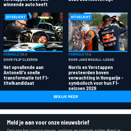
winnende auto heeft
UITGELICHT
UITGELICHT
FORMULE 1
10 d
FORMULE 1
11 d
DOOR FILIP CLEEREN
DOOR JAKE BOXALL-LEGGE
Het opvallende aan
Norris en Verstappen
Antonelli's snelle
presteerden boven
transformatie tot F1-
verwachting in Hongarije -
titelkandidaat
symbolisch voor hun F1-
seizoen 2026
BEKIJK MEER
Meld je aan voor onze nieuwsbrief
Ontvang het laatste nieuws, updates en speciale acties direct in