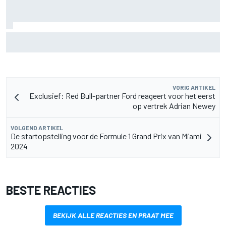
Gerucht: management Sergio Perez voert gesprekken met
Williams terwijl toekomst Carlos Sainz onzeker blijft
VORIG ARTIKEL
Exclusief: Red Bull-partner Ford reageert voor het eerst
op vertrek Adrian Newey
VOLGEND ARTIKEL
De startopstelling voor de Formule 1 Grand Prix van Miami
2024
BESTE REACTIES
BEKIJK ALLE REACTIES EN PRAAT MEE