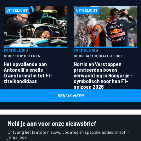
UITGELICHT
UITGELICHT
FORMULE 1
9 d
FORMULE 1
11 d
DOOR FILIP CLEEREN
DOOR JAKE BOXALL-LEGGE
Het opvallende aan
Norris en Verstappen
Antonelli's snelle
presteerden boven
transformatie tot F1-
verwachting in Hongarije -
titelkandidaat
symbolisch voor hun F1-
seizoen 2026
BEKIJK MEER
Meld je aan voor onze nieuwsbrief
Ontvang het laatste nieuws, updates en speciale acties direct in
je mailbox.