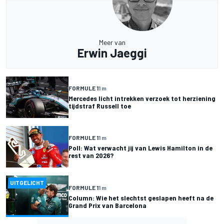
Meer van
Erwin Jaeggi
FORMULE 1
1 m
Mercedes licht intrekken verzoek tot herziening
tijdstraf Russell toe
FORMULE 1
1 m
Poll: Wat verwacht jij van Lewis Hamilton in de
rest van 2026?
UITGELICHT
FORMULE 1
1 m
Column: Wie het slechtst geslapen heeft na de
Grand Prix van Barcelona