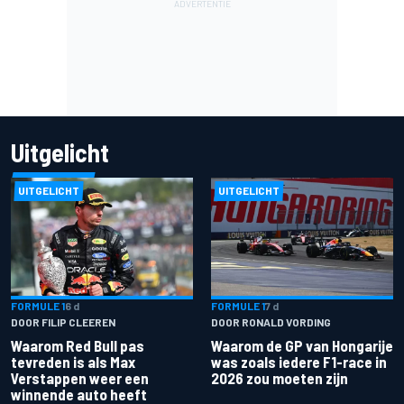
Uitgelicht
UITGELICHT
UITGELICHT
FORMULE 1
6 d
FORMULE 1
7 d
DOOR FILIP CLEEREN
DOOR RONALD VORDING
Waarom Red Bull pas
Waarom de GP van Hongarije
tevreden is als Max
was zoals iedere F1-race in
Verstappen weer een
2026 zou moeten zijn
winnende auto heeft