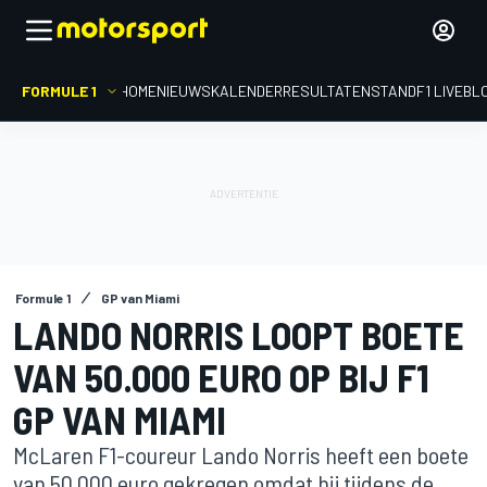
FORMULE 1
HOME
NIEUWS
KALENDER
RESULTATEN
STAND
F1 LIVEBL
Formule 1
GP van Miami
LANDO NORRIS LOOPT BOETE
VAN 50.000 EURO OP BIJ F1
GP VAN MIAMI
McLaren F1-coureur Lando Norris heeft een boete
van 50.000 euro gekregen omdat hij tijdens de