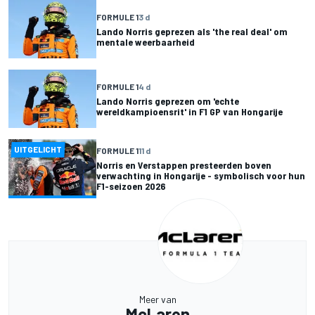
FORMULE 1
3 d
Lando Norris geprezen als 'the real deal' om
mentale weerbaarheid
FORMULE 1
4 d
Lando Norris geprezen om 'echte
wereldkampioensrit' in F1 GP van Hongarije
UITGELICHT
FORMULE 1
11 d
Norris en Verstappen presteerden boven
verwachting in Hongarije - symbolisch voor hun
F1-seizoen 2026
Meer van
McLaren