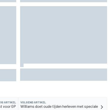
KTM mag afwijkend motoronderdeel vervangen
o
voor GP van Aragón
mineert
IG ARTIKEL
VOLGEND ARTIKEL
t voor GP
Williams doet oude tijden herleven met speciale