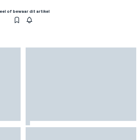
eel of bewaar dit artikel
moeten
Clark, Senna, Antonelli – zo ontwikkelde het
leeftijdsrecord voor de grand chelem