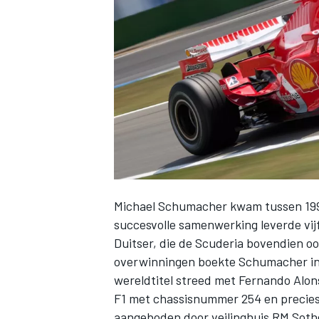
INDYCAR
Michael Schumacher
kwam tussen 199
succesvolle samenwerking leverde vij
Duitser, die de Scuderia bovendien ook
overwinningen boekte Schumacher in 2
WEC
DTM
wereldtitel streed met
Fernando Alon
F1 met chassisnummer 254 en precie
aangeboden door veilinghuis RM Soth