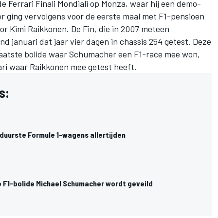
e Ferrari Finali Mondiali op Monza, waar hij een demo-
er ging vervolgens voor de eerste maal met F1-pensioen
oor
Kimi Raikkonen
. De Fin, die in 2007 meteen
 januari dat jaar vier dagen in chassis 254 getest. Deze
t laatste bolide waar Schumacher een F1-race mee won,
ari waar Raikkonen mee getest heeft.
s:
 duurste Formule 1-wagens allertijden
e F1-bolide Michael Schumacher wordt geveild