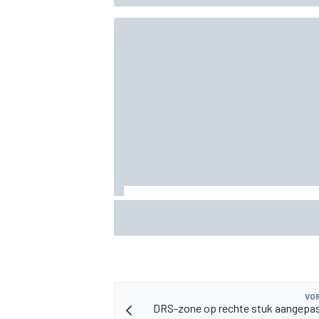
MEER RACEKLASSEN
MotoGP Britse GP: teruggekeerde Marc
Bezzecchi snelste op vrijdag, Aprilia do
VOR
DRS-zone op rechte stuk aangepas