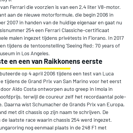
 van Ferrari die voorzien is van een 2,4 liter V8-motor.
ant aan de nieuwe motorformule, die begin 2006 in
ber 2007 in handen van de huidige eigenaar en gaat nu
ssisnummer 254 een Ferrari Classiche-certificaat
ele malen ingezet tijdens privétests in Fiorano. In 2017
en tijdens de tentoonstelling 'Seeing Red: 70 years of
Museum in Los Angeles.
te en een van Raikkonens eerste
uteerde op 4 april 2006 tijdens een test van
Luca
e tijdens de Grand Prix van San Marino voor het eerst
door Aldo Costa ontworpen auto greep in Imola in
dprijs, terwijl de coureur zelf het recordaantal pole-
e. Daarna wist Schumacher de Grands Prix van Europa,
and met dit chassis op zijn naam te schrijven. De
de laatste race waarin chassis 254 werd ingezet.
ngaroring nog eenmaal plaats in de 248 F1 met