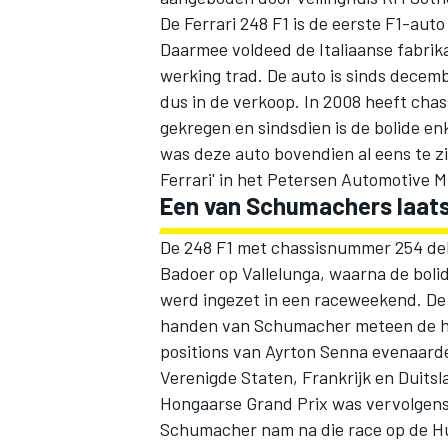
De Ferrari 248 F1 is de eerste F1-auto
Daarmee voldeed de Italiaanse fabrik
werking trad. De auto is sinds decem
dus in de verkoop. In 2008 heeft cha
gekregen en sindsdien is de bolide enk
was deze auto bovendien al eens te zi
Ferrari' in het Petersen Automotive 
Een van Schumachers laats
De 248 F1 met chassisnummer 254 deb
Badoer
op Vallelunga, waarna de bolid
werd ingezet in een raceweekend. De 
handen van Schumacher meteen de hoof
positions van Ayrton Senna evenaard
Verenigde Staten, Frankrijk en Duitsl
Hongaarse Grand Prix was vervolgens 
Schumacher nam na die race op de Hu