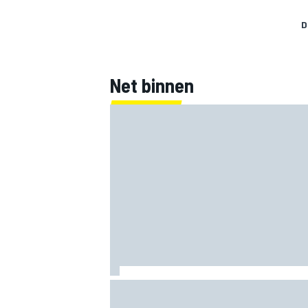
D
Net binnen
FIA onthult ambitieus doel: F1-auto's 
nog 80 kilo lichter