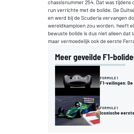
chassisnummer 254. Dat was tijdens d
run verrichte met de bolide. De Duits
en werd bij de Scuderia vervangen d
wereldkampioen zou worden, heeft eind
bewuste bolide is dus niet alleen da
maar vermoedelijk ook de eerste Ferr
Meer geveilde F1-bolide
FORMULE 1
F1-veilingen: De
FORMULE 1
Iconische eerst