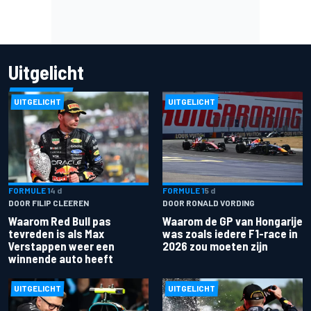
Uitgelicht
UITGELICHT
UITGELICHT
FORMULE 1
4 d
FORMULE 1
5 d
DOOR FILIP CLEEREN
DOOR RONALD VORDING
Waarom Red Bull pas
Waarom de GP van Hongarije
tevreden is als Max
was zoals iedere F1-race in
Verstappen weer een
2026 zou moeten zijn
winnende auto heeft
UITGELICHT
UITGELICHT