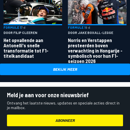
FORMULE 1
7 d
FORMULE 1
9 d
DOOR FILIP CLEEREN
DOOR JAKE BOXALL-LEGGE
Het opvallende aan
Norris en Verstappen
Antonelli's snelle
presteerden boven
transformatie tot F1-
verwachting in Hongarije -
titelkandidaat
symbolisch voor hun F1-
seizoen 2026
BEKIJK MEER
Meld je aan voor onze nieuwsbrief
Ontvang het laatste nieuws, updates en speciale acties direct in
je mailbox.
ABONNEER