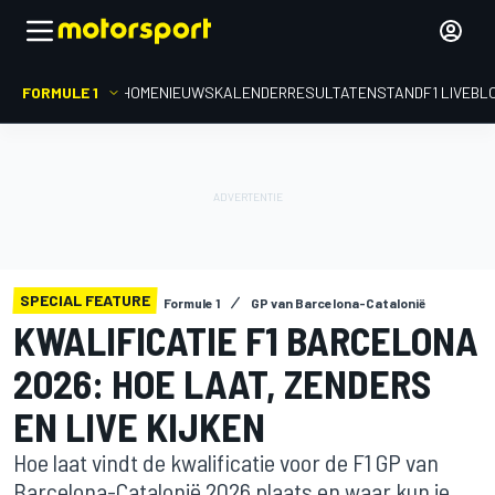
FORMULE 1
HOME
NIEUWS
KALENDER
RESULTATEN
STAND
F1 LIVEBL
SPECIAL FEATURE
Formule 1
GP van Barcelona-Catalonië
KWALIFICATIE F1 BARCELONA
2026: HOE LAAT, ZENDERS
EN LIVE KIJKEN
Hoe laat vindt de kwalificatie voor de F1 GP van
Barcelona-Catalonië 2026 plaats en waar kun je