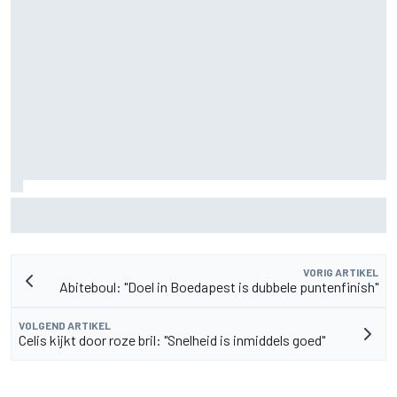
Aston Martin onthult nieuwe limited-edition Glenfiddich-
whisky
VORIG ARTIKEL
Abiteboul: "Doel in Boedapest is dubbele puntenfinish"
VOLGEND ARTIKEL
Celis kijkt door roze bril: "Snelheid is inmiddels goed"