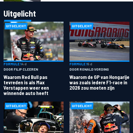
Uitgelicht
UITGELICHT
UITGELICHT
FORMULE 1
4 d
FORMULE 1
5 d
DOOR FILIP CLEEREN
DOOR RONALD VORDING
Waarom Red Bull pas
Waarom de GP van Hongarije
tevreden is als Max
was zoals iedere F1-race in
Verstappen weer een
2026 zou moeten zijn
winnende auto heeft
UITGELICHT
UITGELICHT