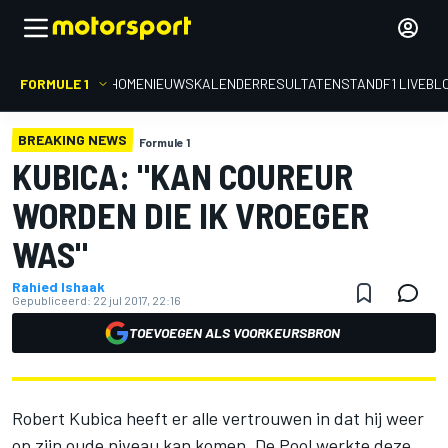
FORMULE 1
HOME
NIEUWS
KALENDER
RESULTATEN
STAND
F1 LIVEBL
BREAKING NEWS
Formule 1
KUBICA: "KAN COUREUR
WORDEN DIE IK VROEGER
WAS"
Rahied Ishaak
Gepubliceerd:
22 jul 2017, 22:16
TOEVOEGEN ALS VOORKEURSBRON
Robert Kubica heeft er alle vertrouwen in dat hij weer
op zijn oude niveau kan komen. De Pool werkte deze