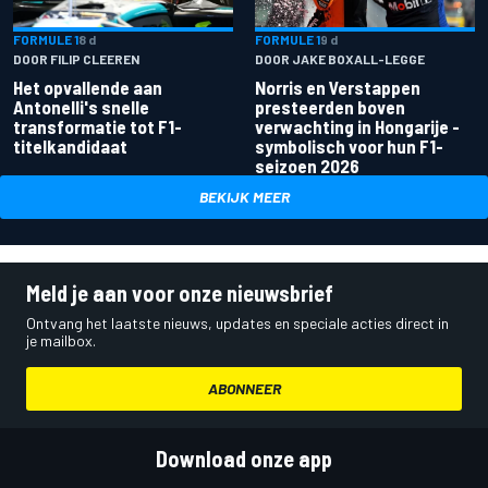
FORMULE 1
8 d
FORMULE 1
9 d
DOOR FILIP CLEEREN
DOOR JAKE BOXALL-LEGGE
Het opvallende aan
Norris en Verstappen
Antonelli's snelle
presteerden boven
transformatie tot F1-
verwachting in Hongarije -
titelkandidaat
symbolisch voor hun F1-
seizoen 2026
BEKIJK MEER
Meld je aan voor onze nieuwsbrief
Ontvang het laatste nieuws, updates en speciale acties direct in
je mailbox.
ABONNEER
Download onze app