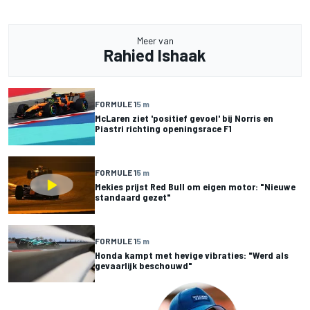
Meer van
Rahied Ishaak
FORMULE 1
5 m
McLaren ziet 'positief gevoel' bij Norris en
Piastri richting openingsrace F1
FORMULE 1
5 m
Mekies prijst Red Bull om eigen motor: "Nieuwe
standaard gezet"
FORMULE 1
5 m
Honda kampt met hevige vibraties: "Werd als
gevaarlijk beschouwd"