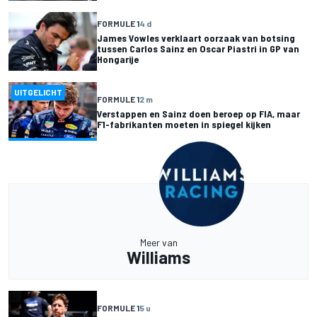
FORMULE 1
4 d
James Vowles verklaart oorzaak van botsing
tussen Carlos Sainz en Oscar Piastri in GP van
Hongarije
UITGELICHT
FORMULE 1
2 m
Verstappen en Sainz doen beroep op FIA, maar
F1-fabrikanten moeten in spiegel kijken
Meer van
Williams
FORMULE 1
5 u