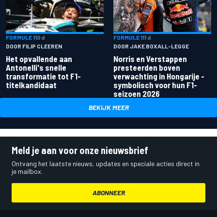
FORMULE 1
10 d
FORMULE 1
11 d
DOOR FILIP CLEEREN
DOOR JAKE BOXALL-LEGGE
Het opvallende aan
Norris en Verstappen
Antonelli's snelle
presteerden boven
transformatie tot F1-
verwachting in Hongarije -
titelkandidaat
symbolisch voor hun F1-
seizoen 2026
BEKIJK MEER
Meld je aan voor onze nieuwsbrief
Ontvang het laatste nieuws, updates en speciale acties direct in
je mailbox.
ABONNEER