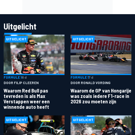
Uitgelicht
UITGELICHT
UITGELICHT
FORMULE 1
6 d
FORMULE 1
7 d
DOOR FILIP CLEEREN
DOOR RONALD VORDING
Waarom Red Bull pas
Waarom de GP van Hongarije
tevreden is als Max
was zoals iedere F1-race in
Verstappen weer een
2026 zou moeten zijn
winnende auto heeft
UITGELICHT
UITGELICHT