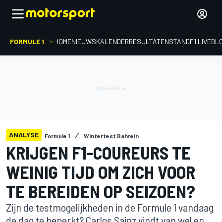
FORMULE 1
HOME
NIEUWS
KALENDER
RESULTATEN
STAND
F1 LIVEBL
ANALYSE
Formule 1
Wintertest Bahrein
KRIJGEN F1-COUREURS TE
WEINIG TIJD OM ZICH VOOR
TE BEREIDEN OP SEIZOEN?
Zijn de testmogelijkheden in de Formule 1 vandaag
de dag te beperkt? Carlos Sainz vindt van wel en