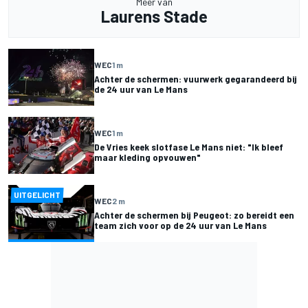
Meer van
Laurens Stade
WEC
1 m
Achter de schermen: vuurwerk gegarandeerd bij
de 24 uur van Le Mans
WEC
1 m
De Vries keek slotfase Le Mans niet: "Ik bleef
maar kleding opvouwen"
UITGELICHT
WEC
2 m
Achter de schermen bij Peugeot: zo bereidt een
team zich voor op de 24 uur van Le Mans