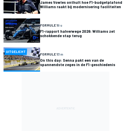
James Vowles onthult hoe F1-budgetplafond
Williams raakt bij modernisering faciliteiten
FORMULE 1
9 u
F1-rapport halverwege 2026: Williams zet
schokkende stap terug
UITGELICHT
FORMULE 1
3 m
On this day: Senna pakt een van de
spannendste zeges in de F1-geschiedenis