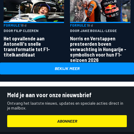
FORMULE 1
8 d
FORMULE 1
9 d
DOOR FILIP CLEEREN
DOOR JAKE BOXALL-LEGGE
Het opvallende aan
Norris en Verstappen
Antonelli's snelle
presteerden boven
transformatie tot F1-
verwachting in Hongarije -
titelkandidaat
symbolisch voor hun F1-
seizoen 2026
BEKIJK MEER
Meld je aan voor onze nieuwsbrief
Ontvang het laatste nieuws, updates en speciale acties direct in
je mailbox.
ABONNEER