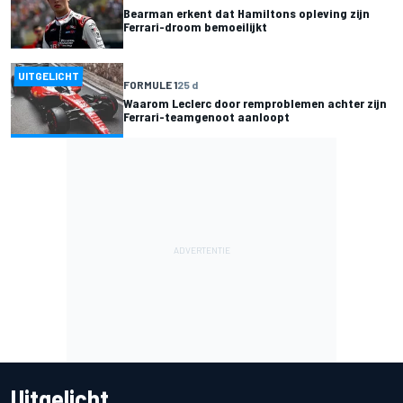
Bearman erkent dat Hamiltons opleving zijn
Ferrari-droom bemoeilijkt
UITGELICHT
FORMULE 1
25 d
Waarom Leclerc door remproblemen achter zijn
Ferrari-teamgenoot aanloopt
Uitgelicht