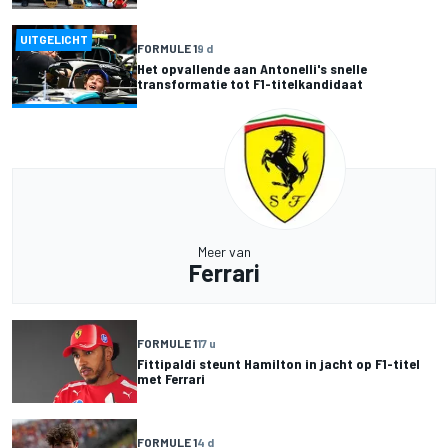
UITGELICHT
FORMULE 1
9 d
Het opvallende aan Antonelli's snelle
transformatie tot F1-titelkandidaat
Meer van
Ferrari
FORMULE 1
17 u
Fittipaldi steunt Hamilton in jacht op F1-titel
met Ferrari
FORMULE 1
4 d