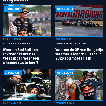
UITGELICHT
UITGELICHT
FORMULE 1
5 d
FORMULE 1
6 d
DOOR FILIP CLEEREN
DOOR RONALD VORDING
Waarom Red Bull pas
Waarom de GP van Hongarije
tevreden is als Max
was zoals iedere F1-race in
Verstappen weer een
2026 zou moeten zijn
winnende auto heeft
UITGELICHT
UITGELICHT
FORMULE 1
9 d
FORMULE 1
10 d