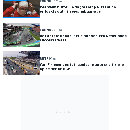
FORMULE 1
1 m
Rearview Mirror: De dag waarop Niki Lauda
ontdekte dat hij vervangbaar was
FORMULE 1
1 m
De Laatste Ronde: Het einde van een Nederlands
succesverhaal
RETRO
1 m
Van F1-legendes tot iconische auto's: dit zie je
op de Historic GP