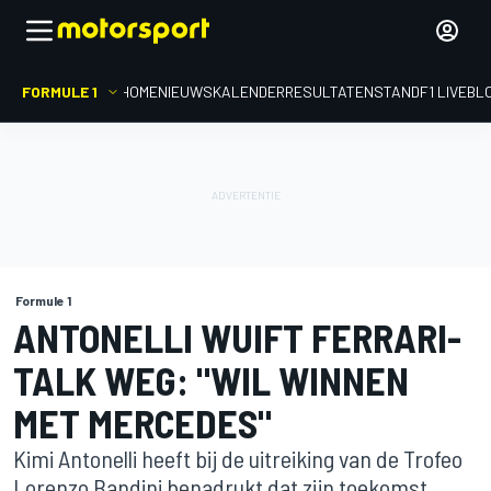
FORMULE 1
HOME
NIEUWS
KALENDER
RESULTATEN
STAND
F1 LIVEBL
Formule 1
ANTONELLI WUIFT FERRARI-
TALK WEG: "WIL WINNEN
MET MERCEDES"
Kimi Antonelli heeft bij de uitreiking van de Trofeo
Lorenzo Bandini benadrukt dat zijn toekomst