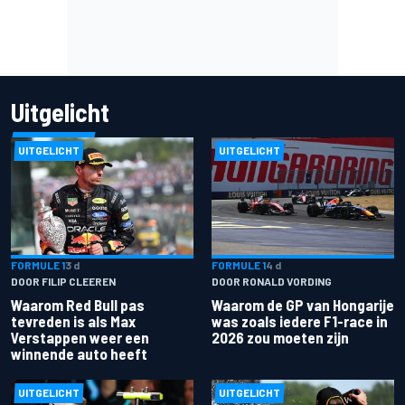
Uitgelicht
UITGELICHT
UITGELICHT
FORMULE 1
3 d
FORMULE 1
4 d
DOOR FILIP CLEEREN
DOOR RONALD VORDING
Waarom Red Bull pas
Waarom de GP van Hongarije
tevreden is als Max
was zoals iedere F1-race in
Verstappen weer een
2026 zou moeten zijn
winnende auto heeft
UITGELICHT
UITGELICHT