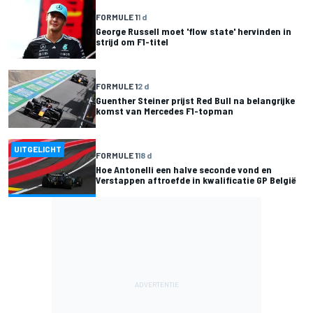
FORMULE 1
1 d
George Russell moet 'flow state' hervinden in
strijd om F1-titel
FORMULE 1
2 d
Guenther Steiner prijst Red Bull na belangrijke
komst van Mercedes F1-topman
UITGELICHT
FORMULE 1
18 d
Hoe Antonelli een halve seconde vond en
Verstappen aftroefde in kwalificatie GP België