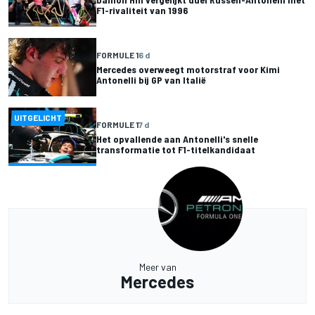
F1-rivaliteit van 1996
FORMULE 1
6 d
Mercedes overweegt motorstraf voor Kimi
Antonelli bij GP van Italië
UITGELICHT
FORMULE 1
7 d
Het opvallende aan Antonelli's snelle
transformatie tot F1-titelkandidaat
Meer van
Mercedes