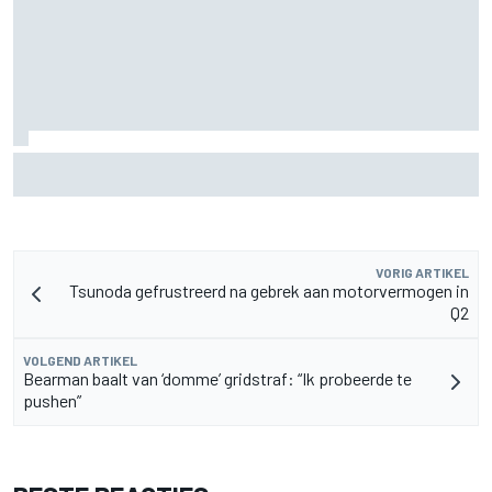
Mercedes houdt timing van upgrades voor rest F1-seizoen
2026 nauwlettend in de gaten
VORIG ARTIKEL
Tsunoda gefrustreerd na gebrek aan motorvermogen in
Q2
VOLGEND ARTIKEL
Bearman baalt van ‘domme’ gridstraf: “Ik probeerde te
pushen”