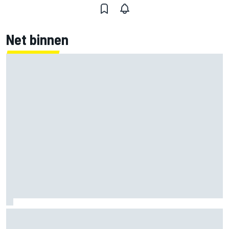
Net binnen
F1 2026-tussenrapport: Respectabele start voor Cadillac