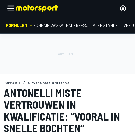
FORMULE 1
HOME
NIEUWS
KALENDER
RESULTATEN
STAND
F1 LIVEBL
Formule 1
GP van Groot-Brittannië
ANTONELLI MISTE
VERTROUWEN IN
KWALIFICATIE: “VOORAL IN
SNELLE BOCHTEN”