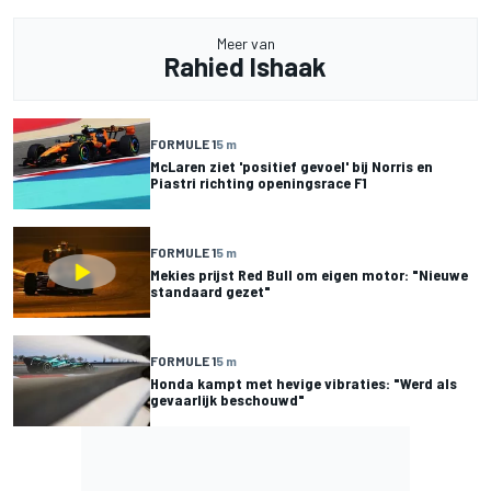
Meer van
Rahied Ishaak
FORMULE 1
5 m
McLaren ziet 'positief gevoel' bij Norris en
Piastri richting openingsrace F1
FORMULE 1
5 m
Mekies prijst Red Bull om eigen motor: "Nieuwe
standaard gezet"
FORMULE 1
5 m
Honda kampt met hevige vibraties: "Werd als
gevaarlijk beschouwd"