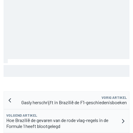
Christian Lundgaard moet in Portland van achteren komen
na problemen in kwalificatie
VORIG ARTIKEL
Gasly herschrijft in Brazilië de F1-geschiedenisboeken
VOLGEND ARTIKEL
Hoe Brazilië de gevaren van de rode vlag-regels in de
Formule 1 heeft blootgelegd