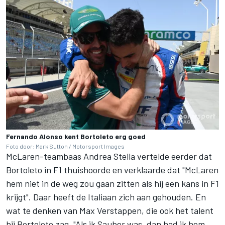
Fernando Alonso kent Bortoleto erg goed
Foto door: Mark Sutton / Motorsport Images
McLaren-teambaas Andrea Stella vertelde eerder dat
Bortoleto in F1 thuishoorde en verklaarde dat "McLaren
hem niet in de weg zou gaan zitten als hij een kans in F1
krijgt". Daar heeft de Italiaan zich aan gehouden. En
wat te denken van
Max Verstappen
, die ook het talent
bij Bortoleto zag. "Als ik Sauber was, dan had ik hem