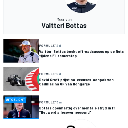
Meer van
Valtteri Bottas
FORMULE 1
2 d
Valtteri Bottas boekt offroadsucces op de fiets
tijdens F1-zomerstop
FORMULE 1
5 d
David Croft prijst no-excuses-aanpak van
Cadillac na GP van Hongarije
UITGELICHT
FORMULE 1
3 m
Bottas openhartig over mentale strijd in F1:
"Het werd allesoverheersend"