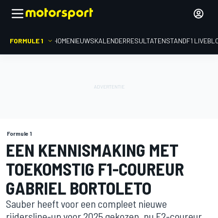
FORMULE 1
HOME
NIEUWS
KALENDER
RESULTATEN
STAND
F1 LIVEBL
Formule 1
EEN KENNISMAKING MET
TOEKOMSTIG F1-COUREUR
GABRIEL BORTOLETO
Sauber heeft voor een compleet nieuwe
rijdersline-up voor 2025 gekozen, nu F2-coureur