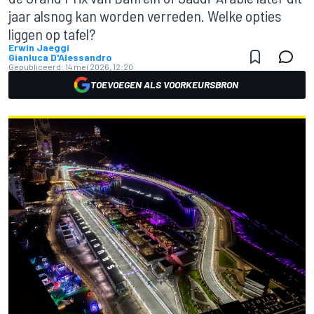
jaar alsnog kan worden verreden. Welke opties
liggen op tafel?
Erwin Jaeggi
Gianluca D'Alessandro
Gepubliceerd:
14 mei 2026, 12:20
TOEVOEGEN ALS VOORKEURSBRON