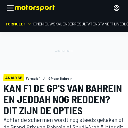
FORMULE 1
HOME
NIEUWS
KALENDER
RESULTATEN
STAND
F1 LIVEBL
ANALYSE
Formule 1
GP van Bahrein
KAN F1 DE GP'S VAN BAHREIN
EN JEDDAH NOG REDDEN?
DIT ZIJN DE OPTIES
Achter de schermen wordt nog steeds gekeken of
de Grand Prix van Bahrein of Saudi-Arabië later dit