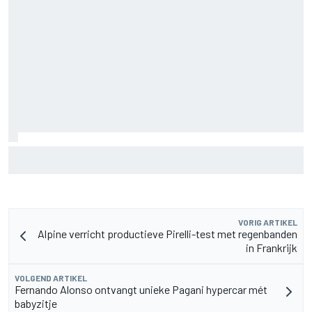
Ollie Bearman over emotionele rit in Ayrton Senna's Lotus
F1: "Heel krachtig moment"
VORIG ARTIKEL
Alpine verricht productieve Pirelli-test met regenbanden
in Frankrijk
VOLGEND ARTIKEL
Fernando Alonso ontvangt unieke Pagani hypercar mét
babyzitje