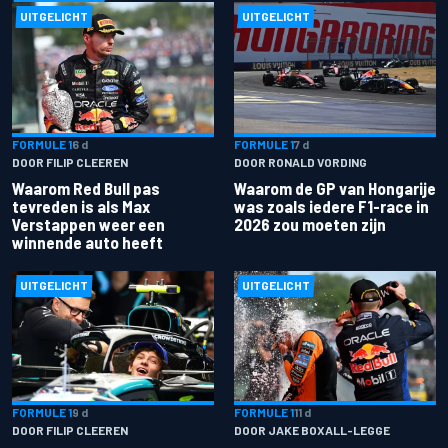
UITGELICHT
UITGELICHT
FORMULE 1
6 d
FORMULE 1
7 d
DOOR FILIP CLEEREN
DOOR RONALD VORDING
Waarom Red Bull pas
Waarom de GP van Hongarije
tevreden is als Max
was zoals iedere F1-race in
Verstappen weer een
2026 zou moeten zijn
winnende auto heeft
UITGELICHT
UITGELICHT
FORMULE 1
9 d
FORMULE 1
11 d
DOOR FILIP CLEEREN
DOOR JAKE BOXALL-LEGGE