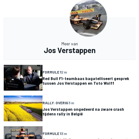
Meer van
Jos Verstappen
FORMULE 1
2 m
Red Bull F1-teambaas bagatelliseert gesprek
tussen Jos Verstappen en Toto Wolff
RALLY: OVERIG
3 m
Jos Verstappen ongedeerd na zware crash
tijdens rally in België
FORMULE 1
3 m