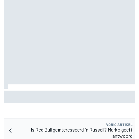
MotoGP Grand Prix van Groot-Brittannië 2026: tijden,
uitzending en meer
VORIG ARTIKEL
Is Red Bull geïnteresseerd in Russell? Marko geeft
antwoord