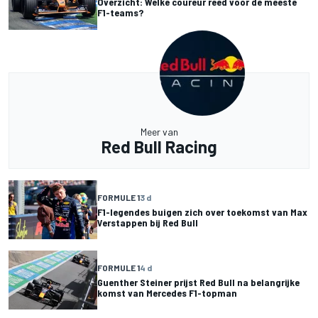
Overzicht: Welke coureur reed voor de meeste
F1-teams?
Meer van
Red Bull Racing
FORMULE 1
3 d
F1-legendes buigen zich over toekomst van Max
Verstappen bij Red Bull
FORMULE 1
4 d
Guenther Steiner prijst Red Bull na belangrijke
komst van Mercedes F1-topman