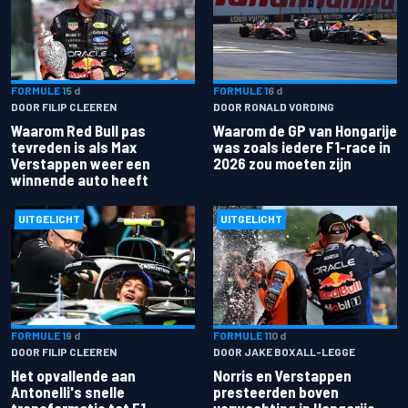
FORMULE 1
5 d
FORMULE 1
6 d
DOOR FILIP CLEEREN
DOOR RONALD VORDING
Waarom Red Bull pas
Waarom de GP van Hongarije
tevreden is als Max
was zoals iedere F1-race in
Verstappen weer een
2026 zou moeten zijn
winnende auto heeft
UITGELICHT
UITGELICHT
FORMULE 1
9 d
FORMULE 1
10 d
DOOR FILIP CLEEREN
DOOR JAKE BOXALL-LEGGE
Het opvallende aan
Norris en Verstappen
Antonelli's snelle
presteerden boven
transformatie tot F1-
verwachting in Hongarije -