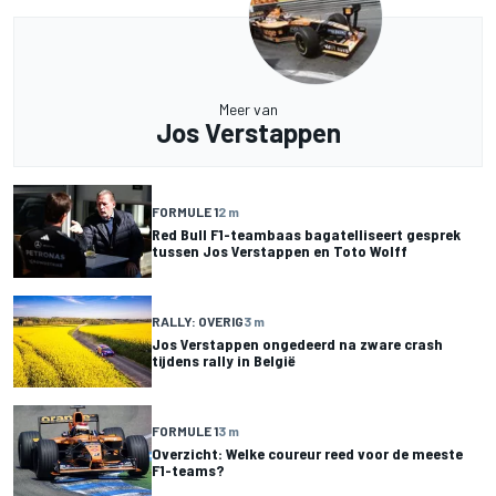
Meer van
Jos Verstappen
FORMULE 1
2 m
Red Bull F1-teambaas bagatelliseert gesprek
tussen Jos Verstappen en Toto Wolff
RALLY: OVERIG
3 m
Jos Verstappen ongedeerd na zware crash
tijdens rally in België
FORMULE 1
3 m
Overzicht: Welke coureur reed voor de meeste
F1-teams?