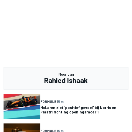
Meer van
Rahied Ishaak
FORMULE 1
5 m
McLaren ziet 'positief gevoel' bij Norris en
Piastri richting openingsrace F1
FORMULE 1
5 m