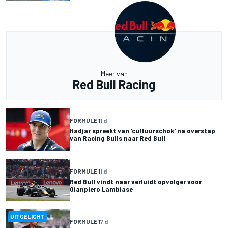
Meer van
Red Bull Racing
FORMULE 1
1 d
Hadjar spreekt van 'cultuurschok' na overstap
van Racing Bulls naar Red Bull
FORMULE 1
1 d
Red Bull vindt naar verluidt opvolger voor
Gianpiero Lambiase
UITGELICHT
FORMULE 1
7 d