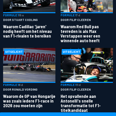
FORMULE 1
15 u
FORMULE 1
7 d
DOOR STUART CODLING
DOOR FILIP CLEEREN
Waarom Cadillac 'jaren'
Waarom Red Bull pas
nodig heeft om het niveau
tevreden is als Max
van F1-rivalen te bereiken
Verstappen weer een
winnende auto heeft
UITGELICHT
UITGELICHT
FORMULE 1
8 d
FORMULE 1
11 d
DOOR RONALD VORDING
DOOR FILIP CLEEREN
Waarom de GP van Hongarije
Het opvallende aan
was zoals iedere F1-race in
Antonelli's snelle
2026 zou moeten zijn
transformatie tot F1-
titelkandidaat