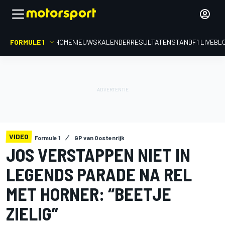
FORMULE 1
HOME
NIEUWS
KALENDER
RESULTATEN
STAND
F1 LIVEBL
VIDEO
Formule 1
GP van Oostenrijk
JOS VERSTAPPEN NIET IN
LEGENDS PARADE NA REL
MET HORNER: “BEETJE
ZIELIG”