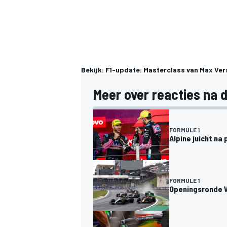
Bekijk: F1-update: Masterclass van Max Ver
Meer over reacties na d
FORMULE 1
Alpine juicht na 
FORMULE 1
Openingsronde V