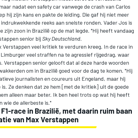
 maar nadat een safety car vanwege de crash van
Carlos
 hij zijn kans en pakte de leiding. Die gaf hij niet meer
indrukwekkende reeks aan snelste ronden. Vader Jos is
e zijn zoon in Brazilië op de mat legde. "Hij heeft vandaag
rstappen senior bij
Sky Deutschland
.
Verstappen veel kritiek te verduren kreeg. In de race in
imburger veel straffen na te agressief rijgedrag, waar
as. Verstappen senior gelooft dat al deze harde woorden
nwakkerden om in Brazilië goed voor de dag te komen. "Hij
ieve journalisten en coureurs uit Engeland, maar hij
 is. Ze denken dat ze hem [met de kritiek] uit de goede
m alleen maar beter. Ik ben heel trots op wat hij heeft
 wie de allerbeste is."
F1-race in Brazilië, met daarin ruim baan
atie van Max Verstappen