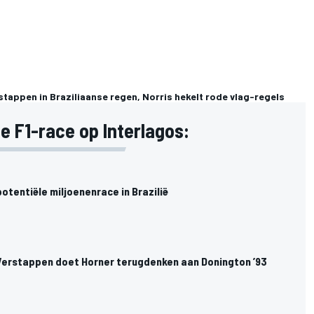
stappen in Braziliaanse regen, Norris hekelt rode vlag-regels
e F1-race op Interlagos:
potentiële miljoenenrace in Brazilië
erstappen doet Horner terugdenken aan Donington ’93