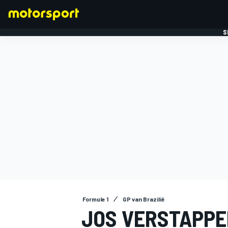
S
FORMULE 1
Formule 1
GP van Brazilië
JOS VERSTAPPEN