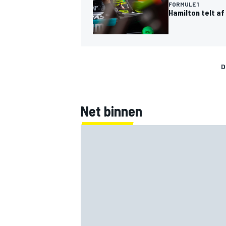
FORMULE 1
Hamilton telt af
D
Net binnen