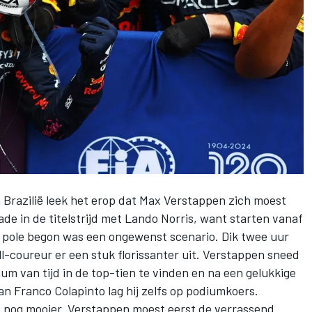
Brazilië leek het erop dat
Max Verstappen
zich moest
e in de titelstrijd met
Lando Norris
, want starten vanaf
f pole begon was een ongewenst scenario. Dik twee uur
ll-coureur er een stuk florissanter uit. Verstappen sneed
m van tijd in de top-tien te vinden en na een gelukkige
van
Franco Colapinto
lag hij zelfs op podiumkoers.
t nog mooier. Verstappen moest eerst de verrassend