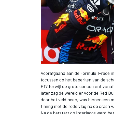
INDYCAR
Voorafgaand aan de Formule 1-race in 
focussen op het beperken van de schad
P17 terwijl de grote concurrent vana
later zag de wereld er voor de Red Bu
WEC
DTM
door het veld heen, was binnen een mu
timing met de rode vlag na de crash 
Na de herstart op Interlagos werd he