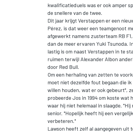
kwalificatieduels was er ook amper sp
de snellere van de twee.
Dit jaar krijgt Verstappen er een nie
Pérez, is dat weer een teamgenoot met
afgewerkt namens zusterteam RB F1, 
dan de meer ervaren
Yuki Tsunoda
. 
lastig is om naast Verstappen in te s
ruimen terwijl
Alexander Albon
anderh
door Red Bull.
Om een herhaling van zetten te voor
moet niet dezelfde fout begaan die ik 
willen houden, wat er ook gebeurt", 
probeerde Jos in 1994 om koste wat 
waar hij niet helemaal in slaagde. "Hi
senior. "Hopelijk heeft hij een vergeli
verbeteren."
Lawson heeft zelf al aangegeven uit 