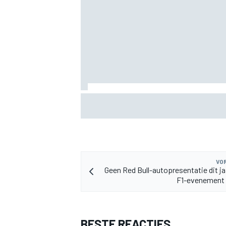
MEER RACEKLASSEN
KTM mag afwijkend motoronderdeel ve
voor GP van Aragón
VOR
Geen Red Bull-autopresentatie dit jaa
F1-evenement 
BESTE REACTIES