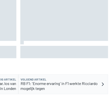
rvangen
MotoGP Grand Prix van Groot-Brittannië 2026:
tijden, uitzending en meer
IG ARTIKEL
VOLGEND ARTIKEL
r, los van
RB F1: 'Enorme ervaring' in F1 werkte Ricciardo
in Londen
mogelijk tegen