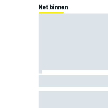
Net binnen
Clark, Senna, Antonelli – zo ontwikkelde
leeftijdsrecord voor de grand chelem