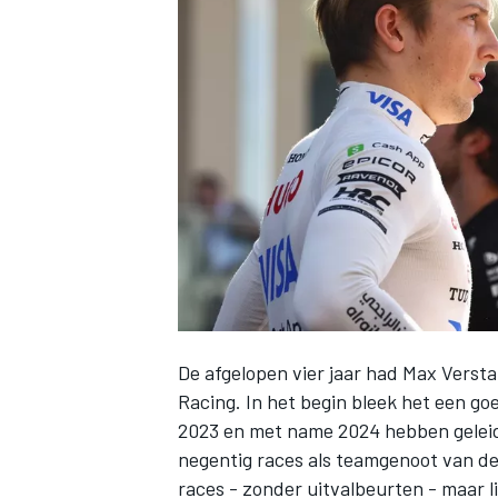
INDYCAR
De afgelopen vier jaar had
Max Verst
Racing
. In het begin bleek het een g
WEC
DTM
2023 en met name 2024 hebben geleid 
negentig races als teamgenoot van de
races - zonder uitvalbeurten - maar li