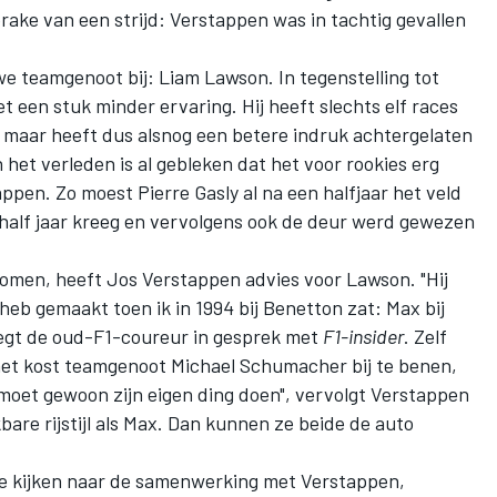
rake van een strijd: Verstappen was in tachtig gevallen
uwe teamgenoot bij:
Liam Lawson
. In tegenstelling tot
 een stuk minder ervaring. Hij heeft slechts elf races
maar heeft dus alsnog een betere indruk achtergelaten
In het verleden is al gebleken dat het voor rookies erg
tappen. Zo moest
Pierre Gasly
al na een halfjaar het veld
alf jaar kreeg en vervolgens ook de deur werd gewezen
komen, heeft
Jos Verstappen
advies voor Lawson. "Hij
heb gemaakt toen ik in 1994 bij Benetton zat: Max bij
zegt de oud-F1-coureur in gesprek met
F1-insider
. Zelf
het kost teamgenoot
Michael Schumacher
bij te benen,
j moet gewoon zijn eigen ding doen", vervolgt Verstappen
jkbare rijstijl als Max. Dan kunnen ze beide de auto
te kijken naar de samenwerking met Verstappen,