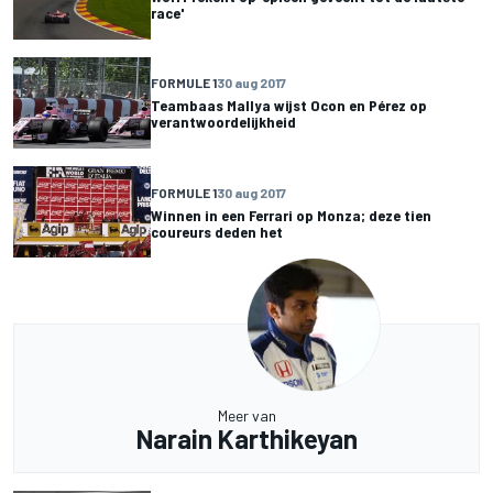
race'
FORMULE 1
30 aug 2017
Teambaas Mallya wijst Ocon en Pérez op
verantwoordelijkheid
FORMULE 1
30 aug 2017
Winnen in een Ferrari op Monza; deze tien
coureurs deden het
Meer van
Narain Karthikeyan