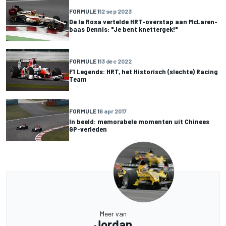
FORMULE 1
12 sep 2023
De la Rosa vertelde HRT-overstap aan McLaren-
baas Dennis: "Je bent knettergek!"
FORMULE 1
13 dec 2022
F1 Legends: HRT, het Historisch (slechte) Racing
Team
FORMULE 1
6 apr 2017
In beeld: memorabele momenten uit Chinees
GP-verleden
Meer van
Jordan