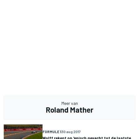
Meer van
Roland Mather
FORMULE 1
30 aug 2017
Wolff rekent op 'episch gevecht tot de laatste