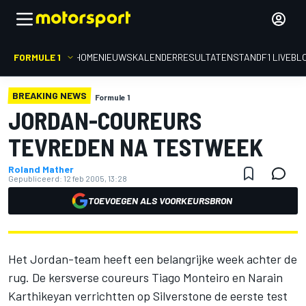
FORMULE 1
HOME
NIEUWS
KALENDER
RESULTATEN
STAND
F1 LIVEBL
BREAKING NEWS
Formule 1
JORDAN-COUREURS
TEVREDEN NA TESTWEEK
Roland Mather
Gepubliceerd:
12 feb 2005, 13:28
TOEVOEGEN ALS VOORKEURSBRON
Het Jordan-team heeft een belangrijke week achter de
rug. De kersverse coureurs Tiago Monteiro en Narain
Karthikeyan verrichtten op Silverstone de eerste test