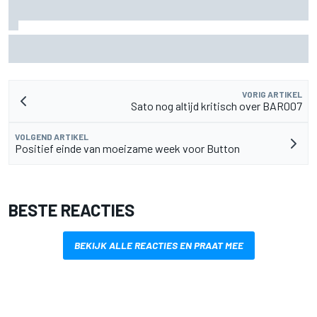
KTM mag afwijkend motoronderdeel vervangen voor GP
van Aragón
VORIG ARTIKEL
Sato nog altijd kritisch over BAR007
VOLGEND ARTIKEL
Positief einde van moeizame week voor Button
BESTE REACTIES
BEKIJK ALLE REACTIES EN PRAAT MEE