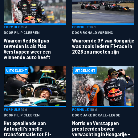
FORMULE 1
5 d
FORMULE 1
6 d
DOOR FILIP CLEEREN
DOOR RONALD VORDING
Waarom Red Bull pas
Waarom de GP van Hongarije
tevreden is als Max
was zoals iedere F1-race in
Verstappen weer een
2026 zou moeten zijn
winnende auto heeft
UITGELICHT
UITGELICHT
FORMULE 1
9 d
FORMULE 1
10 d
DOOR FILIP CLEEREN
DOOR JAKE BOXALL-LEGGE
Het opvallende aan
Norris en Verstappen
Antonelli's snelle
presteerden boven
transformatie tot F1-
verwachting in Hongarije -