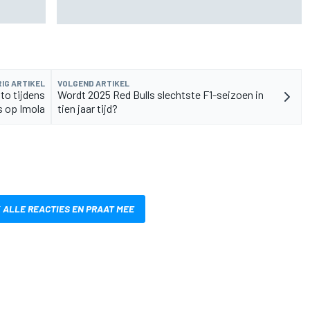
juist een compliment
IG ARTIKEL
VOLGEND ARTIKEL
to tijdens
Wordt 2025 Red Bulls slechtste F1-seizoen in
s op Imola
tien jaar tijd?
 ALLE REACTIES EN PRAAT MEE