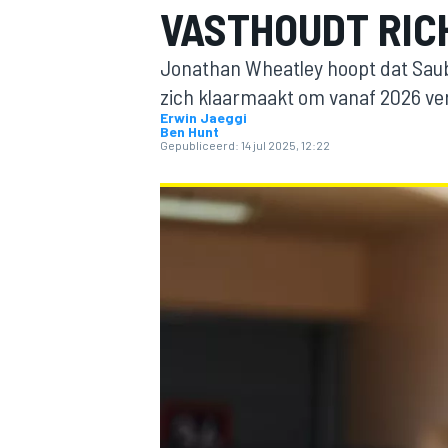
VASTHOUDT RIC
Jonathan Wheatley hoopt dat Saube
zich klaarmaakt om vanaf 2026 ver
Erwin Jaeggi
Ben Hunt
Gepubliceerd:
14 jul 2025, 12:22
MOTOGP