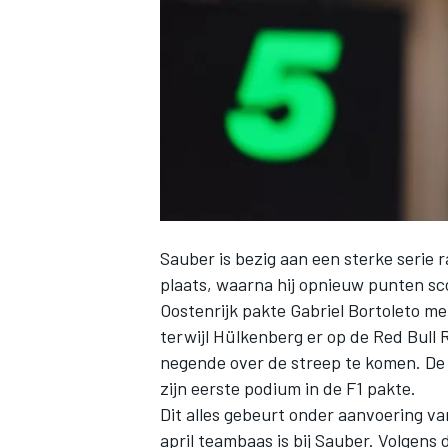
INDYCAR
Sauber
is bezig aan een sterke serie 
plaats, waarna hij opnieuw punten sco
Oostenrijk pakte
Gabriel Bortoleto
met
terwijl Hülkenberg er op de Red Bull
negende over de streep te komen. De
WEC
DTM
zijn eerste podium in de F1 pakte.
Dit alles gebeurt onder aanvoering v
april teambaas is bij Sauber. Volgens 