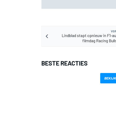
Williams in F1 2026 niet op
VOR
Lindblad stapt opnieuw in F1-au
filmdag Racing Bull
BESTE REACTIES
BEKIJK