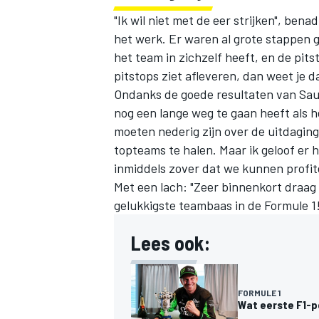
"Ik wil niet met de eer strijken", bena
het werk. Er waren al grote stappen 
het team in zichzelf heeft, en de pit
pitstops ziet afleveren, dan weet je d
Ondanks de goede resultaten van Sau
nog een lange weg te gaan heeft als 
moeten nederig zijn over de uitdaging
topteams te halen. Maar ik geloof er h
inmiddels zover dat we kunnen profit
Met een lach: "Zeer binnenkort draag i
gelukkigste teambaas in de Formule 1!
Lees ook:
FORMULE 1
Wat eerste F1-p