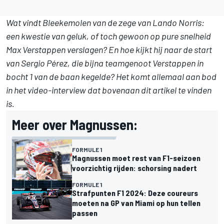
Wat vindt Bleekemolen van de zege van
Lando Norris
:
een kwestie van geluk, of toch gewoon op pure snelheid
Max Verstappen
verslagen? En hoe kijkt hij naar de start
van
Sergio Pérez
, die bijna teamgenoot Verstappen in
bocht 1 van de baan kegelde? Het komt allemaal aan bod
in het video-interview dat bovenaan dit artikel te vinden
is.
Meer over Magnussen:
FORMULE 1
Magnussen moet rest van F1-seizoen
voorzichtig rijden: schorsing nadert
FORMULE 1
Strafpunten F1 2024: Deze coureurs
moeten na GP van Miami op hun tellen
passen