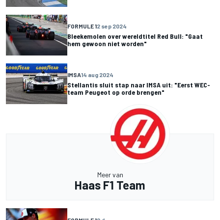
FORMULE 1
2 sep 2024
Bleekemolen over wereldtitel Red Bull: "Gaat
hem gewoon niet worden"
IMSA
14 aug 2024
Stellantis sluit stap naar IMSA uit: "Eerst WEC-
team Peugeot op orde brengen"
Meer van
Haas F1 Team
FORMULE 1
2 d