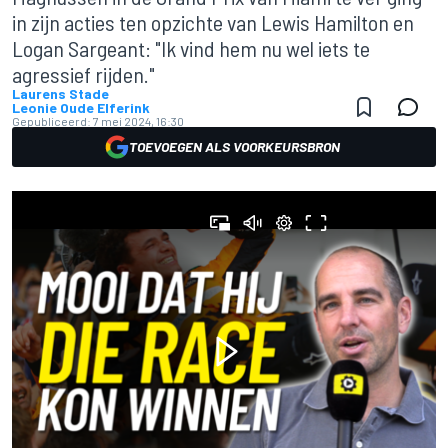
in zijn acties ten opzichte van Lewis Hamilton en
Logan Sargeant: "Ik vind hem nu wel iets te
agressief rijden."
Laurens Stade
Leonie Oude Elferink
Gepubliceerd:
7 mei 2024, 16:30
TOEVOEGEN ALS VOORKEURSBRON