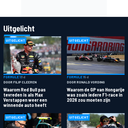
Uitgelicht
UITGELICHT
UITGELICHT
FORMULE 1
3 d
FORMULE 1
5 d
DOOR FILIP CLEEREN
DOOR RONALD VORDING
Waarom Red Bull pas
Waarom de GP van Hongarije
tevreden is als Max
was zoals iedere F1-race in
Verstappen weer een
2026 zou moeten zijn
winnende auto heeft
UITGELICHT
UITGELICHT