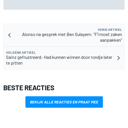
Mercedes houdt timing van upgrades voor rest F1-seizoen
2026 nauwlettend in de gaten
VORIG ARTIKEL
Alonso na gesprek met Ben Sulayem: "F1 moet zaken
aanpakken"
VOLGEND ARTIKEL
Sainz gefrustreerd: Had kunnen winnen door rondje later
te pitten
BESTE REACTIES
BEKIJK ALLE REACTIES EN PRAAT MEE