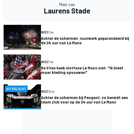
Meer van
Laurens Stade
WEC
1 m
Achter de schermen: vuurwerk gegarandeerd bij
de 24 uur van Le Mans
WEC
1 m
De Vries keek slotfase Le Mans niet: "Ik bleef
maar kleding opvouwen"
UITGELICHT
WEC
2 m
Achter de schermen bij Peugeot: zo bereidt een
team zich voor op de 24 uur van Le Mans