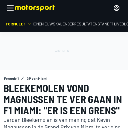
FORMULE 1
HOME
NIEUWS
KALENDER
RESULTATEN
STAND
F1 LIVEBL
Formule 1
GP van Miami
BLEEKEMOLEN VOND
MAGNUSSEN TE VER GAAN IN
F1 MIAMI: "ER IS EEN GRENS"
Jeroen Bleekemolen is van mening dat Kevin
Magnussen in de Grand Prix van Miami te ver ging