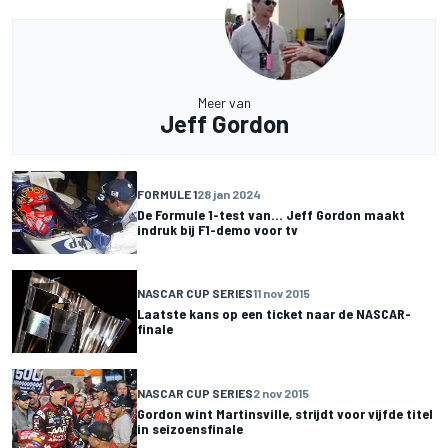
Meer van
Jeff Gordon
FORMULE 1
28 jan 2024
De Formule 1-test van... Jeff Gordon maakt
indruk bij F1-demo voor tv
NASCAR CUP SERIES
11 nov 2015
Laatste kans op een ticket naar de NASCAR-
finale
NASCAR CUP SERIES
2 nov 2015
Gordon wint Martinsville, strijdt voor vijfde titel
in seizoensfinale