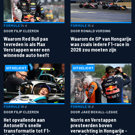
FORMULE 1
4 d
FORMULE 1
5 d
DOOR FILIP CLEEREN
DOOR RONALD VORDING
Waarom Red Bull pas
Waarom de GP van Hongarije
tevreden is als Max
was zoals iedere F1-race in
Verstappen weer een
2026 zou moeten zijn
winnende auto heeft
UITGELICHT
UITGELICHT
FORMULE 1
8 d
FORMULE 1
9 d
DOOR FILIP CLEEREN
DOOR JAKE BOXALL-LEGGE
Het opvallende aan
Norris en Verstappen
Antonelli's snelle
presteerden boven
transformatie tot F1-
verwachting in Hongarije -