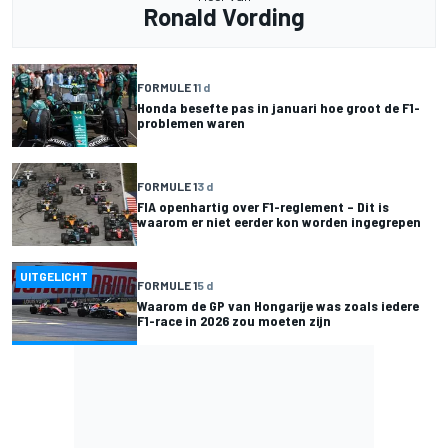
Ronald Vording
FORMULE 1
1 d
Honda besefte pas in januari hoe groot de F1-
problemen waren
FORMULE 1
3 d
FIA openhartig over F1-reglement – Dit is
waarom er niet eerder kon worden ingegrepen
UITGELICHT
FORMULE 1
5 d
Waarom de GP van Hongarije was zoals iedere
F1-race in 2026 zou moeten zijn