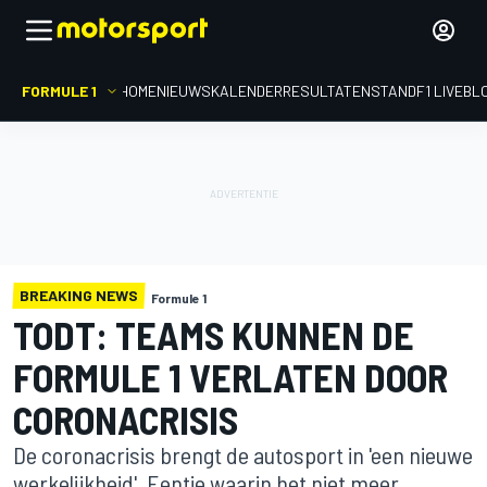
FORMULE 1
HOME
NIEUWS
KALENDER
RESULTATEN
STAND
F1 LIVEBL
BREAKING NEWS
Formule 1
TODT: TEAMS KUNNEN DE
FORMULE 1 VERLATEN DOOR
CORONACRISIS
De coronacrisis brengt de autosport in 'een nieuwe
werkelijkheid'. Eentje waarin het niet meer