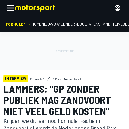
FORMULE 1
HOME
NIEUWS
KALENDER
RESULTATEN
STAND
F1 LIVEBL
INTERVIEW
Formule 1
GP van Nederland
LAMMERS: "GP ZONDER
PUBLIEK MAG ZANDVOORT
NIET VEEL GELD KOSTEN"
Krijgen we dit jaar nog Formule 1-actie in
Zandvoort of wordt de Nederlandse Grand Prix