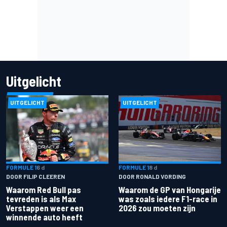
Uitgelicht
UITGELICHT
UITGELICHT
FORMULE 1
6 d
FORMULE 1
8 d
DOOR FILIP CLEEREN
DOOR RONALD VORDING
Waarom Red Bull pas
Waarom de GP van Hongarije
tevreden is als Max
was zoals iedere F1-race in
Verstappen weer een
2026 zou moeten zijn
winnende auto heeft