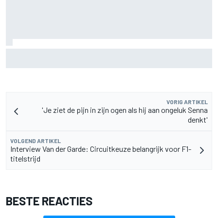
Christian Lundgaard moet in Portland van achteren komen
na problemen in kwalificatie
VORIG ARTIKEL
'Je ziet de pijn in zijn ogen als hij aan ongeluk Senna
denkt'
VOLGEND ARTIKEL
Interview Van der Garde: Circuitkeuze belangrijk voor F1-
titelstrijd
BESTE REACTIES