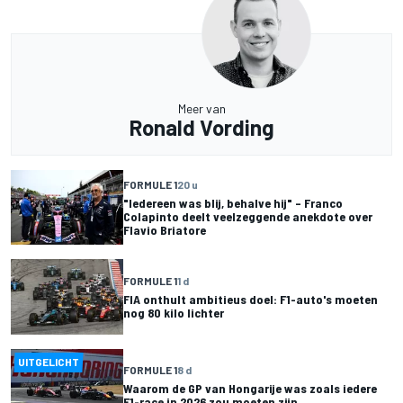
Meer van
Ronald Vording
FORMULE 1
20 u
"Iedereen was blij, behalve hij" – Franco
Colapinto deelt veelzeggende anekdote over
Flavio Briatore
FORMULE 1
1 d
FIA onthult ambitieus doel: F1-auto's moeten
nog 80 kilo lichter
UITGELICHT
FORMULE 1
8 d
Waarom de GP van Hongarije was zoals iedere
F1-race in 2026 zou moeten zijn