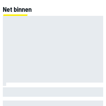
Net binnen
Nieuwe merchandisecollectie van Oscar Piastri valt in de
smaak bij fans