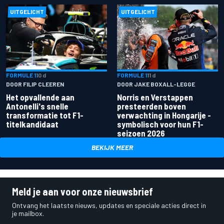
UITGELICHT
UITGELICHT
FORMULE 1
10 d
FORMULE 1
11 d
DOOR FILIP CLEEREN
DOOR JAKE BOXALL-LEGGE
Het opvallende aan
Norris en Verstappen
Antonelli's snelle
presteerden boven
transformatie tot F1-
verwachting in Hongarije -
titelkandidaat
symbolisch voor hun F1-
seizoen 2026
BEKIJK MEER
Meld je aan voor onze nieuwsbrief
Ontvang het laatste nieuws, updates en speciale acties direct in
je mailbox.