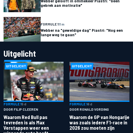
Webber gelooft in ommekeer Piastri: "Geen
gebrek aan motivatie"
FORMULE 1
11 m
Webber na "geweldige dag" Piastri: "Nog een
lange weg te gaan"
Uitgelicht
UITGELICHT
UITGELICHT
FORMULE 1
5 d
FORMULE 1
6 d
DOOR FILIP CLEEREN
DOOR RONALD VORDING
Waarom Red Bull pas
Waarom de GP van Hongarije
tevreden is als Max
was zoals iedere F1-race in
Verstappen weer een
2026 zou moeten zijn
winnende auto heeft