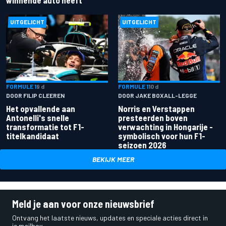
UITGELICHT
UITGELICHT
FORMULE 1
9 d
FORMULE 1
10 d
DOOR FILIP CLEEREN
DOOR JAKE BOXALL-LEGGE
Het opvallende aan
Norris en Verstappen
Antonelli's snelle
presteerden boven
transformatie tot F1-
verwachting in Hongarije -
titelkandidaat
symbolisch voor hun F1-
seizoen 2026
BEKIJK MEER
Meld je aan voor onze nieuwsbrief
Ontvang het laatste nieuws, updates en speciale acties direct in
je mailbox.