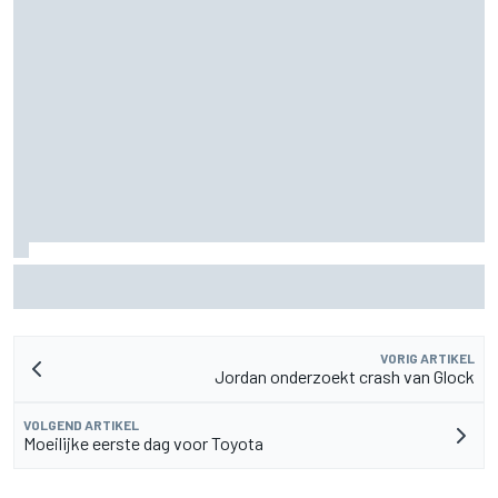
MotoGP Grand Prix van Groot-Brittannië 2026: tijden,
uitzending en meer
VORIG ARTIKEL
Jordan onderzoekt crash van Glock
VOLGEND ARTIKEL
Moeilijke eerste dag voor Toyota