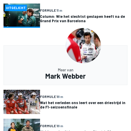
UITGELICHT
FORMULE 1
1 m
Column: Wie het slechtst geslapen heeft na de
Grand Prix van Barcelona
Meer van
Mark Webber
FORMULE 1
8 m
Wat het verleden ons leert over een driestrijd in
de F1-seizoensfinale
FORMULE 1
8 m