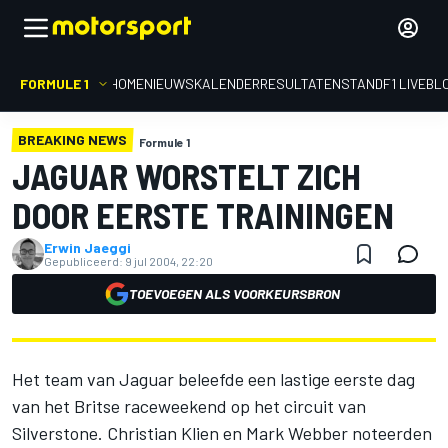
FORMULE 1
HOME
NIEUWS
KALENDER
RESULTATEN
STAND
F1 LIVEBL
BREAKING NEWS
Formule 1
JAGUAR WORSTELT ZICH
DOOR EERSTE TRAININGEN
Erwin Jaeggi
Gepubliceerd:
9 jul 2004, 22:20
TOEVOEGEN ALS VOORKEURSBRON
Het team van Jaguar beleefde een lastige eerste dag
van het Britse raceweekend op het circuit van
Silverstone. Christian Klien en Mark Webber noteerden