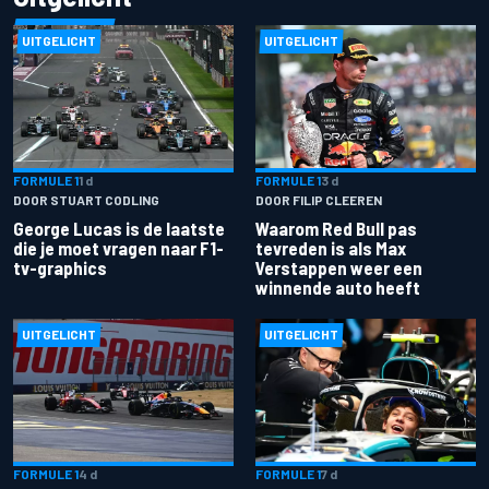
UITGELICHT
UITGELICHT
FORMULE 1
1 d
FORMULE 1
3 d
DOOR STUART CODLING
DOOR FILIP CLEEREN
George Lucas is de laatste
Waarom Red Bull pas
die je moet vragen naar F1-
tevreden is als Max
tv-graphics
Verstappen weer een
winnende auto heeft
UITGELICHT
UITGELICHT
FORMULE 1
4 d
FORMULE 1
7 d