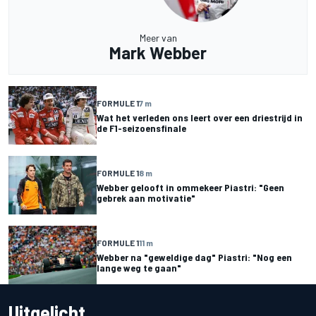
Meer van
Mark Webber
FORMULE 1
7 m
Wat het verleden ons leert over een driestrijd in
de F1-seizoensfinale
FORMULE 1
8 m
Webber gelooft in ommekeer Piastri: "Geen
gebrek aan motivatie"
FORMULE 1
11 m
Webber na "geweldige dag" Piastri: "Nog een
lange weg te gaan"
Uitgelicht