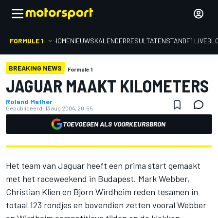
FORMULE 1
HOME
NIEUWS
KALENDER
RESULTATEN
STAND
F1 LIVEBL
BREAKING NEWS
Formule 1
JAGUAR MAAKT KILOMETERS
Roland Mather
Gepubliceerd:
13 aug 2004, 20:55
TOEVOEGEN ALS VOORKEURSBRON
Het team van Jaguar heeft een prima start gemaakt
met het raceweekend in Budapest. Mark Webber,
Christian Klien en Bjorn Wirdheim reden tesamen in
totaal 123 rondjes en bovendien zetten vooral Webber