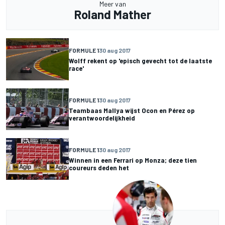
Meer van
Roland Mather
FORMULE 1
30 aug 2017
Wolff rekent op 'episch gevecht tot de laatste
race'
FORMULE 1
30 aug 2017
Teambaas Mallya wijst Ocon en Pérez op
verantwoordelijkheid
FORMULE 1
30 aug 2017
Winnen in een Ferrari op Monza; deze tien
coureurs deden het