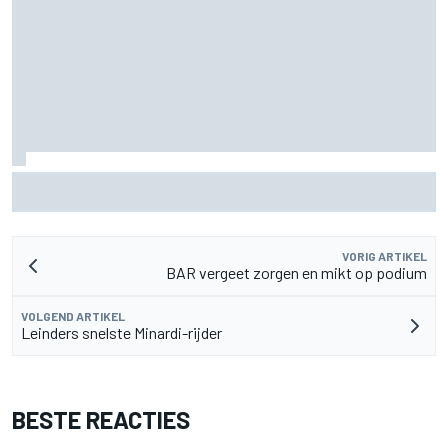
De nieuwigheid van Cadillac is eraf, maar dat is juist een
compliment
VORIG ARTIKEL
BAR vergeet zorgen en mikt op podium
VOLGEND ARTIKEL
Leinders snelste Minardi-rijder
BESTE REACTIES