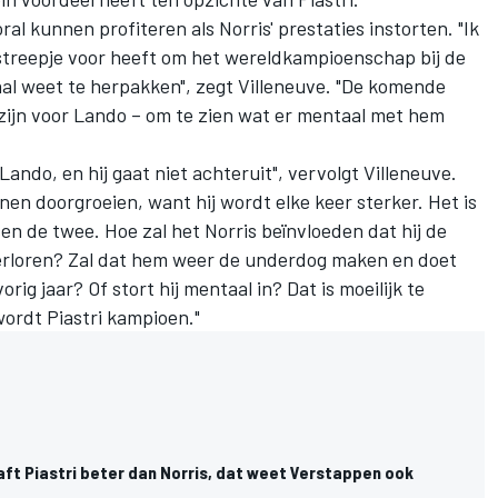
 kunnen profiteren als Norris' prestaties instorten. "Ik
 streepje voor heeft om het wereldkampioenschap bij de
aal weet te herpakken", zegt Villeneuve. "De komende
 zijn voor Lando – om te zien wat er mentaal met hem
 Lando, en hij gaat niet achteruit", vervolgt Villeneuve.
nnen doorgroeien, want hij wordt elke keer sterker. Het is
sen de twee. Hoe zal het Norris beïnvloeden dat hij de
verloren? Zal dat hem weer de underdog maken en doet
ig jaar? Of stort hij mentaal in? Dat is moeilijk te
 wordt Piastri kampioen."
aft Piastri beter dan Norris, dat weet Verstappen ook