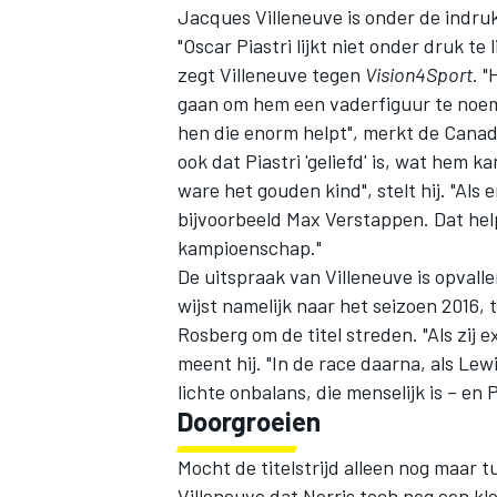
Jacques Villeneuve
is onder de indruk
"Oscar Piastri lijkt niet onder druk t
zegt Villeneuve tegen
Vision4Sport
. 
gaan om hem een vaderfiguur te noeme
hen die enorm helpt", merkt de Canad
ook dat Piastri 'geliefd' is, wat hem ka
ware het gouden kind", stelt hij. "Als er
bijvoorbeeld Max Verstappen. Dat help
kampioenschap."
De uitspraak van Villeneuve is opvall
wijst namelijk naar het seizoen 2016
Rosberg om de titel streden. "Als zij 
meent hij. "In de race daarna, als Lewis
lichte onbalans, die menselijk is – en 
Doorgroeien
Mocht de titelstrijd alleen nog maar
Villeneuve dat Norris toch nog een kle