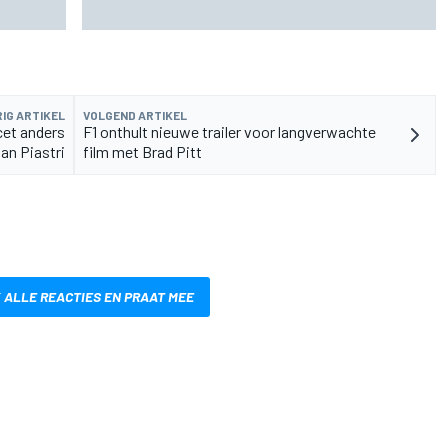
tijden, uitzending en meer
IG ARTIKEL
VOLGEND ARTIKEL
cet anders
F1 onthult nieuwe trailer voor langverwachte
an Piastri
film met Brad Pitt
 ALLE REACTIES EN PRAAT MEE