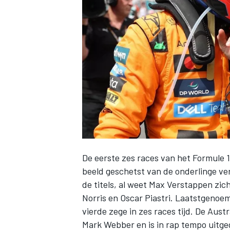
INDYCAR
De eerste zes races van het Formule 1
beeld geschetst van de onderlinge v
de titels, al weet
Max Verstappen
zich
WEC
DTM
Norris
en
Oscar Piastri
. Laatstgenoem
vierde zege in zes races tijd. De Aus
Mark Webber
en is in rap tempo uitge