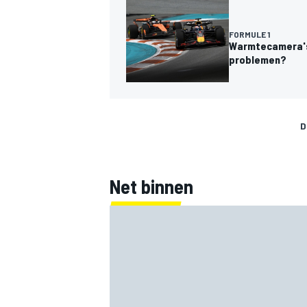
FORMULE 1
Warmtecamera's 
problemen?
D
Net binnen