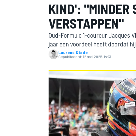
KIND': "MINDER
VERSTAPPEN"
Oud-Formule 1-coureur Jacques Ville
jaar een voordeel heeft doordat hij
Laurens Stade
Gepubliceerd:
12 mei 2025, 14:31
MOTOGP