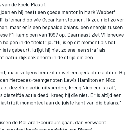
 van de koele Piastri.
e lijden en hij heeft een goede mentor in Mark Webber",
"Hij is iemand op wie Oscar kan steunen. Ik zou niet zo ver
n, maar er is een bepaalde balans, een energie tussen
ese F1-kampioen van 1997 op. Daarnaast ziet Villeneuve
n helpen in de titelstrijd. "Hij is op dit moment als het
 iets gebeurt, krijgt hij niet zo snel een straf als
t natuurlijk ook enorm in de strijd om een
end, maar volgens hem zit er wel een gedachte achter. Hij
, toen Mercedes-teamgenoten Lewis Hamilton en Nico
exact dezelfde actie uitvoerden, kreeg Nico een straf",
 diezelfde actie deed, kreeg hij die niet. Er is altijd een
Piastri zit momenteel aan de juiste kant van die balans."
 tussen de McLaren-coureurs gaan, dan verwacht
in voordeel heeft ten opzichte van Piastri.