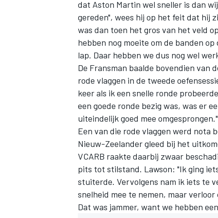
dat Aston Martin wel sneller is dan wij
gereden", wees hij op het feit dat hij
was dan toen het gros van het veld op
hebben nog moeite om de banden op d
lap. Daar hebben we dus nog wel werk
De Fransman baalde bovendien van de v
rode vlaggen in de tweede oefensessie
keer als ik een snelle ronde probeerde
een goede ronde bezig was, was er een
uiteindelijk goed mee omgesprongen."
Een van die rode vlaggen werd nota 
Nieuw-Zeelander gleed bij het uitkom
VCARB raakte daarbij zwaar beschadig
pits tot stilstand. Lawson: "Ik ging ie
stuiterde. Vervolgens nam ik iets te v
snelheid mee te nemen, maar verloor
Dat was jammer, want we hebben een 