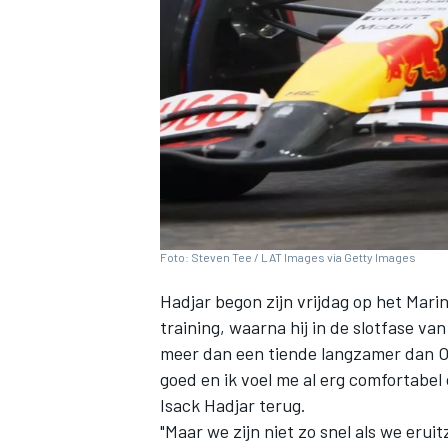
INDYCAR
Foto: Steven Tee / LAT Images via Getty Images
Hadjar begon zijn vrijdag op het Marin
training, waarna hij in de slotfase va
meer dan een tiende langzamer dan
O
goed en ik voel me al erg comfortabel o
WEC
DTM
Isack Hadjar
terug.
"Maar we zijn niet zo snel als we eruit