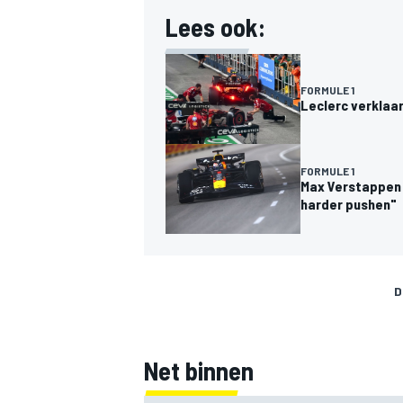
Lees ook:
FORMULE 1
Leclerc verklaar
FORMULE 1
Max Verstappen 
harder pushen"
D
Net binnen