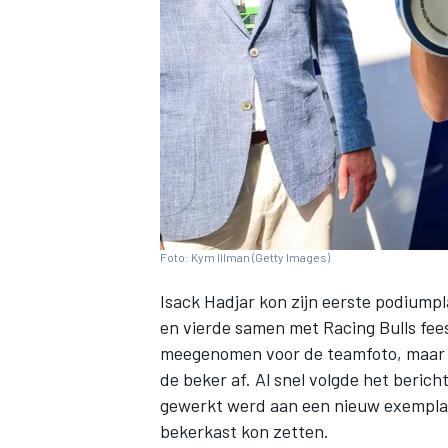
INDYCAR
Foto: Kym Illman (Getty Images)
Isack Hadjar
kon zijn eerste podiumpl
en vierde samen met
Racing Bulls
fees
meegenomen voor de teamfoto, maar to
de beker af. Al snel volgde het beric
WEC
DTM
gewerkt werd aan een nieuw exemplaar
bekerkast kon zetten.