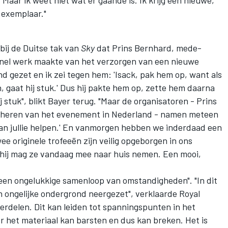
Maar ik weet niet wat er gaande is. Ik krijg een nieuwe,
n exemplaar."
bij de Duitse tak van
Sky
dat Prins Bernhard, mede-
snel werk maakte van het verzorgen van een nieuwe
nd gezet en ik zei tegen hem: 'Isack, pak hem op, want als
, gaat hij stuk.' Dus hij pakte hem op, zette hem daarna
j stuk", blikt Bayer terug. "Maar de organisatoren - Prins
stheren van het evenement in Nederland - namen meteen
an jullie helpen.' En vanmorgen hebben we inderdaad een
 originele trofeeën zijn veilig opgeborgen in ons
n hij mag ze vandaag mee naar huis nemen. Een mooi,
"een ongelukkige samenloop van omstandigheden". "In dit
en ongelijke ondergrond neergezet", verklaarde Royal
verdelen. Dit kan leiden tot spanningspunten in het
r het materiaal kan barsten en dus kan breken. Het is