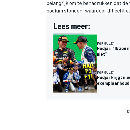
belangrijk om te benadrukken dat de tr
podium stonden, waardoor dit echt ee
Lees meer:
FORMULE 1
Hadjar: "Ik zou 
MEER RACEKLASSEN
niet"
FORMULE 1
Hadjar krijgt n
exemplaar houd
D