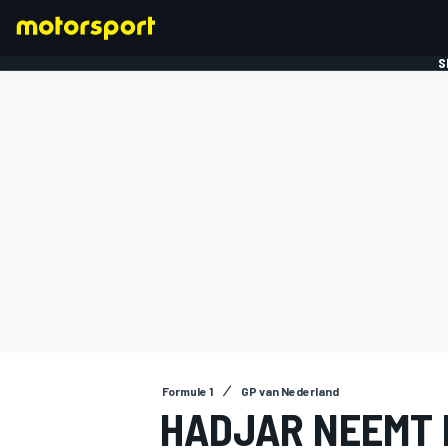
S
FORMULE 1
Formule 1
GP van Nederland
HADJAR NEEMT 