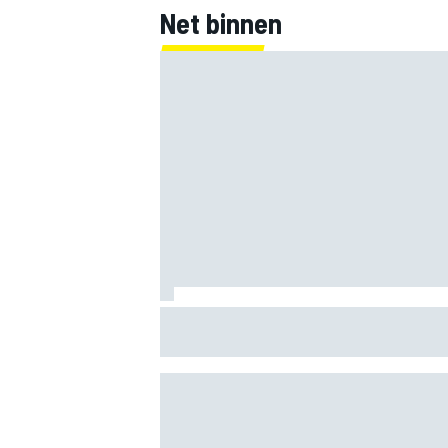
Net binnen
Mika Hakkinen waarschuwt McLaren: ha
Verstappen niet binnen