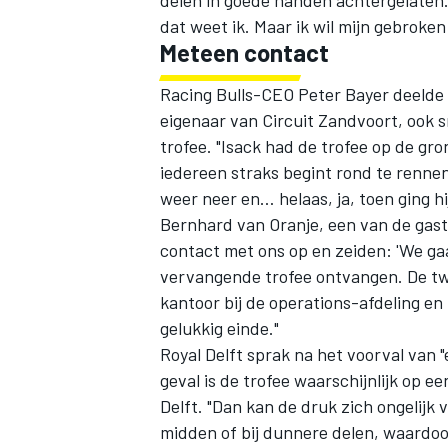
delen in goede handen achtergelaten. 
dat weet ik. Maar ik wil mijn gebroke
Meteen contact
Racing Bulls-CEO Peter Bayer deelde 
eigenaar van Circuit Zandvoort, ook 
trofee. "Isack had de trofee op de gro
iedereen straks begint rond te rennen
weer neer en… helaas, ja, toen ging hi
Bernhard van Oranje, een van de ga
contact met ons op en zeiden: 'We ga
vervangende trofee ontvangen. De twee
kantoor bij de operations-afdeling e
gelukkig einde."
Royal Delft sprak na het voorval van 
geval is de trofee waarschijnlijk op e
Delft. "Dan kan de druk zich ongelijk 
midden of bij dunnere delen, waardoo