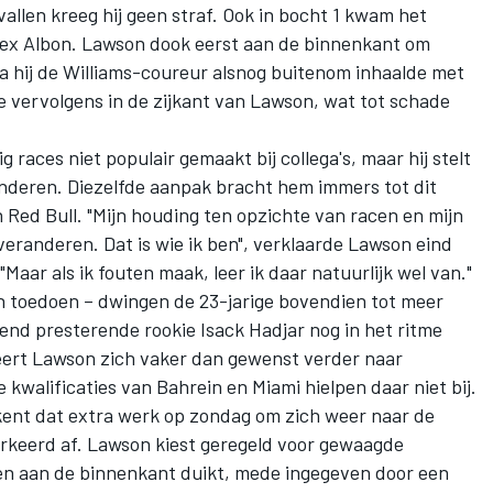
vallen kreeg hij geen straf. Ook in bocht 1 kwam het
lex Albon. Lawson dook eerst aan de binnenkant om
 hij de Williams-coureur alsnog buitenom inhaalde met
e vervolgens in de zijkant van Lawson, wat tot schade
g races niet populair gemaakt bij collega's, maar hij stelt
eranderen. Diezelfde aanpak bracht hem immers tot dit
n Red Bull. "Mijn houding ten opzichte van racen en mijn
veranderen. Dat is wie ik ben", verklaarde Lawson eind
 "Maar als ik fouten maak, leer ik daar natuurlijk wel van."
n toedoen – dwingen de 23-jarige bovendien tot meer
kend presterende rookie
Isack Hadjar
nog in het ritme
ceert Lawson zich vaker dan gewenst verder naar
kwalificaties van Bahrein en Miami hielpen daar niet bij.
kent dat extra werk op zondag om zich weer naar de
rkeerd af. Lawson kiest geregeld voor gewaagde
t en aan de binnenkant duikt, mede ingegeven door een