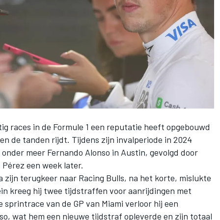
ntig races in de Formule 1 een reputatie heeft opgebouwd
n de tanden rijdt. Tijdens zijn invalperiode in 2024
n onder meer
Fernando Alonso
in Austin, gevolgd door
o Pérez
een week later.
na zijn terugkeer naar
Racing Bulls
, na het korte, mislukte
ein kreeg hij twee tijdstraffen voor aanrijdingen met
de sprintrace van de GP van Miami verloor hij een
o, wat hem een nieuwe tijdstraf opleverde en zijn totaal