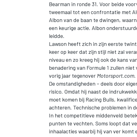
Bearman
in ronde 31. Voor beide voor
tweemaal tot een confrontatie met A
Albon van de baan te dwingen, waarna
een keurige actie. Albon onderstuurd
leidde.
Lawson heeft zich in zijn eerste twinti
keer op keer dat zijn stijl niet zal v
niveau en zo kreeg hij ook de kans va
benadering van Formule 1 zullen niet 
vorig jaar tegenover
Motorsport.com
.
De omstandigheden – deels door eige
risico. Omdat hij naast de indrukwek
moet komen bij Racing Bulls, kwalifi
achteren. Technische problemen in de 
In het competitieve middenveld bete
punten te vechten. Soms loopt dat ve
inhaalacties waarbij hij van ver kom