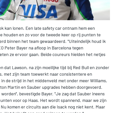
 ook kan lonen. Een late safety car ontnam hem een
te houden en zo voor de tweede keer op rij punten te
rd binnen het team gewaardeerd. "Uiteindelijk houd ik
EO Peter Bayer na afloop in Barcelona tegen
moeten ze ervoor gaan. Beide coureurs hielden het netjes
en dat Lawson, na zijn moeilijke tijd bij Red Bull en zonder
s, met zijn team toewerkt naar consistentere en
 in de strijd in het middenveld met onder meer
Williams
,
ston Martin en
Sauber
upgrades hebben doorgevoerd.
jd worden", bevestigde Bayer. "Je zag dat Sauber ineens
punten voor op Haas. Het wordt spannend, maar we zijn
Nu komen er circuits aan die Isack nog niet kent. Maar