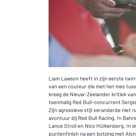
INDYCAR
Liam Lawson
heeft in zijn eerste twi
van een coureur die met het mes tusse
kreeg de Nieuw-Zeelander kritiek va
toenmalig Red Bull-concurrent
Sergi
Zijn agressieve stijl veranderde niet 
WEC
DTM
avontuur bij
Red Bull Racing
. In Bahr
Lance Stroll
en
Nico Hülkenberg
. In 
puntenfinish na een botsing met Alons