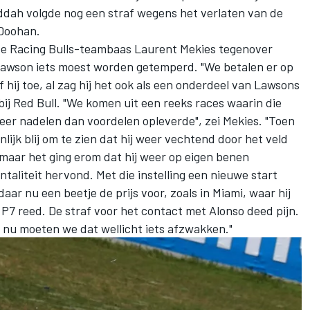
ddah volgde nog een straf wegens het verlaten van de
Doohan
.
nde Racing Bulls-teambaas Laurent Mekies tegenover
Lawson iets moest worden getemperd. "We betalen er op
f hij toe, al zag hij het ook als een onderdeel van Lawsons
ij Red Bull. "We komen uit een reeks races waarin die
er nadelen dan voordelen opleverde", zei Mekies. "Toen
nlijk blij om te zien dat hij weer vechtend door het veld
, maar het ging erom dat hij weer op eigen benen
aliteit hervond. Met die instelling een nieuwe start
ar nu een beetje de prijs voor, zoals in Miami, waar hij
 P7 reed. De straf voor het contact met Alonso deed pijn.
ar nu moeten we dat wellicht iets afzwakken."