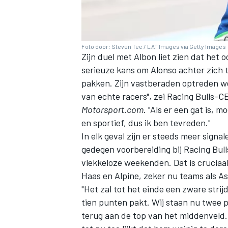
Foto door: Steven Tee / LAT Images via Getty Images
Zijn duel met Albon liet zien dat het
serieuze kans om Alonso achter zich 
pakken. Zijn vastberaden optreden we
van echte racers", zei Racing Bulls-C
Motorsport.com
. "Als er een gat is, 
en sportief, dus ik ben tevreden."
In elk geval zijn er steeds meer signal
gedegen voorbereiding bij Racing Bull
vlekkeloze weekenden. Dat is cruciaal
Haas en
Alpine
, zeker nu teams als A
"Het zal tot het einde een zware stri
tien punten pakt. Wij staan nu twee 
terug aan de top van het middenveld. 