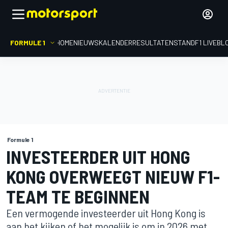
FORMULE 1
HOME
NIEUWS
KALENDER
RESULTATEN
STAND
F1 LIVEBL
Formule 1
INVESTEERDER UIT HONG
KONG OVERWEEGT NIEUW F1-
TEAM TE BEGINNEN
Een vermogende investeerder uit Hong Kong is
aan het kijken of het mogelijk is om in 2026 met