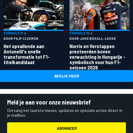
FORMULE 1
7 d
FORMULE 1
9 d
DOOR FILIP CLEEREN
DOOR JAKE BOXALL-LEGGE
Het opvallende aan
Norris en Verstappen
Antonelli's snelle
presteerden boven
transformatie tot F1-
verwachting in Hongarije -
titelkandidaat
symbolisch voor hun F1-
seizoen 2026
BEKIJK MEER
Meld je aan voor onze nieuwsbrief
Ontvang het laatste nieuws, updates en speciale acties direct in
je mailbox.
ABONNEER