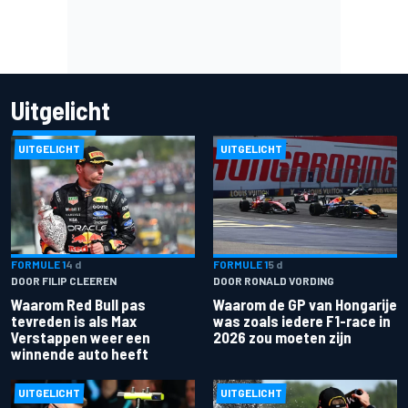
Uitgelicht
UITGELICHT
UITGELICHT
FORMULE 1
4 d
FORMULE 1
5 d
DOOR FILIP CLEEREN
DOOR RONALD VORDING
Waarom Red Bull pas
Waarom de GP van Hongarije
tevreden is als Max
was zoals iedere F1-race in
Verstappen weer een
2026 zou moeten zijn
winnende auto heeft
UITGELICHT
UITGELICHT