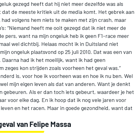
eluk gezegd heeft dat hij niet meer dezelfde was als
t dat de meeste kritiek uit de media komt. Het gebrek aan
 had volgens hem niets te maken met zijn crash, maar
’s: “Niemand heeft me ooit gezegd dat ik niet meer de
 de pers, want na mijn ongeluk heb ik geen F1-race meer
aal wel dichtbij. Helaas mocht ik in Duitsland niet
 mijn ongeluk plaatsvond op 25 juli 2010. Dat was een van
. Daarna had ik het moeilijk, want ik had geen
 zeges kon strijden zoals voorheen het geval was.”
randerd is, voor hoe ik voorheen was en hoe ik nu ben. Wel
owel mijn eigen leven als dat van anderen. Want je denkt
en gebeuren. Als er dan toch iets gebeurt, waardeer je het
ar voor elke dag. En ik hoop dat ik nog vele jaren voor
 leven en het racen. Maar in goede gezondheid, want dat
eval van Felipe Massa