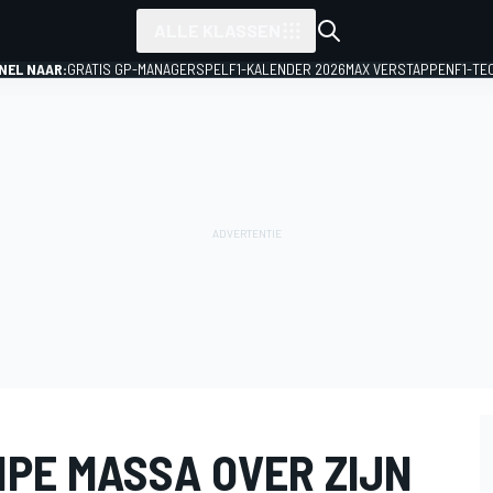
ALLE KLASSEN
NEL NAAR:
GRATIS GP-MANAGERSPEL
F1-KALENDER 2026
MAX VERSTAPPEN
F1-TE
IPE MASSA OVER ZIJN