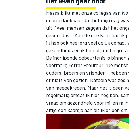
Het leven gaat door
Massa blikt met onze collega’s van
Mot
enorm dankbaar dat het mijn dag wa
uit: “Veel mensen zeggen dat het ongel
gebeurd is… Aan de ene kant had ik p
ik heb ook heel erg veel geluk gehad, 
gezondheid, en ik ben blij met mijn fam
De ingrijpende gebeurtenis is binnen 
voormalig Ferrari-coureur. “De mensen 
ouders, broers en vrienden - hebben v
er niets van gezien. Rafaela was zes 
van meegekregen. Maar het is geen v
regelmatig omdat ik hier nog ben, same
vraag om gezondheid voor mij en mijn f
altijd een kaarsje aan als ik er ben o