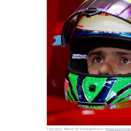
MEER RACEKLASSEN
Foto door: Rainer W. Schlegelmilch /
Motorsport Ima