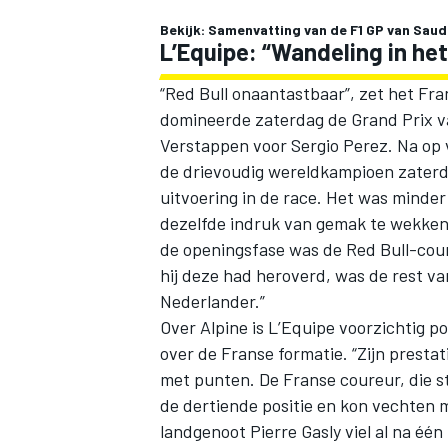
Bekijk: Samenvatting van de F1 GP van Sa
L’Equipe: “Wandeling in he
“Red Bull onaantastbaar”, zet het Fr
domineerde zaterdag de Grand Prix v
Verstappen voor Sergio Perez. Na op vr
de drievoudig wereldkampioen zaterd
uitvoering in de race. Het was minde
dezelfde indruk van gemak te wekken.”
de openingsfase was de Red Bull-cour
hij deze had heroverd, was de rest va
Nederlander.”
Over Alpine is L’Equipe voorzichtig pos
over de Franse formatie. “Zijn prestat
met punten. De Franse coureur, die st
de dertiende positie en kon vechten
landgenoot
Pierre Gasly
viel al na één