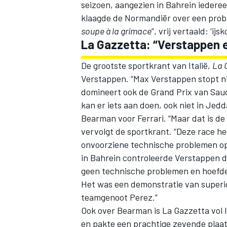
seizoen, aangezien in Bahrein iederee
klaagde de Normandiër over een prob
soupe à la grimace
”, vrij vertaald: ‘ij
La Gazzetta: “Verstappen 
De grootste sportkrant van Italië,
La 
Verstappen. “Max Verstappen stopt nie
MEER RACEKLASSEN
domineert ook de Grand Prix van Saud
kan er iets aan doen, ook niet in Jedd
Bearman voor Ferrari. “Maar dat is de
vervolgt de sportkrant. “Deze race h
onvoorziene technische problemen optr
in Bahrein controleerde Verstappen de
geen technische problemen en hoefde 
Het was een demonstratie van superio
teamgenoot Perez.”
Ook over Bearman is La Gazzetta vol l
en pakte een prachtige zevende plaat