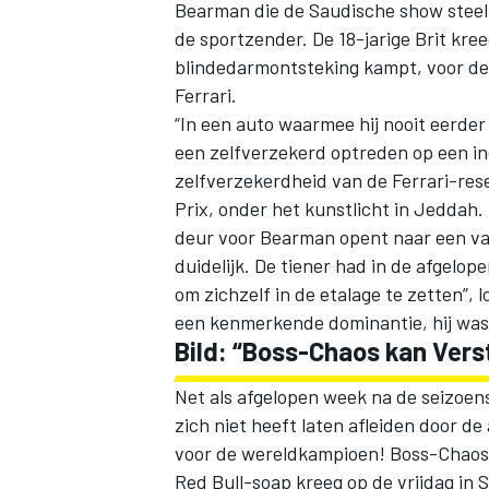
Bearman die de Saudische show steelt 
de sportzender. De 18-jarige Brit kre
blindedarmontsteking kampt, voor de
Ferrari.
“In een auto waarmee hij nooit eerde
een zelfverzekerd optreden op een in
zelfverzekerdheid van de Ferrari-rese
Prix, onder het kunstlicht in Jedda
deur voor Bearman opent naar een va
duidelijk. De tiener had in de afgelo
om zichzelf in de etalage te zetten”
een kenmerkende dominantie, hij was 
Bild: “Boss-Chaos kan Vers
Net als afgelopen week na de seizoe
zich niet heeft laten afleiden door 
voor de wereldkampioen! Boss-Chaos 
Red Bull-soap kreeg op de vrijdag in