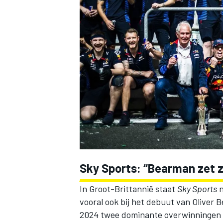
INDYCAR
Sky Sports: “Bearman zet z
In Groot-Brittannië staat
Sky Sports
n
WEC
DTM
vooral ook bij het debuut van
Oliver 
2024 twee dominante overwinningen ui