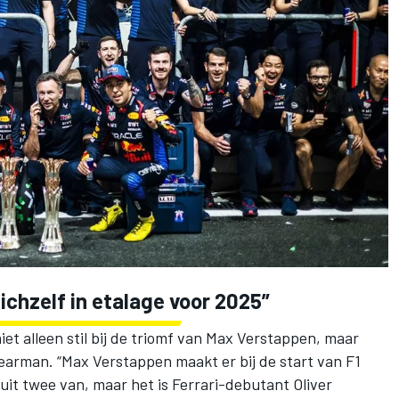
ichzelf in etalage voor 2025”
iet alleen stil bij de triomf van
Max Verstappen
, maar
Bearman
. “Max Verstappen maakt er bij de start van F1
t twee van, maar het is Ferrari-debutant Oliver