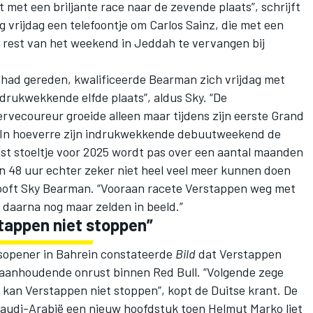
met een briljante race naar de zevende plaats”, schrijft
eg vrijdag een telefoontje om
Carlos Sainz
, die met een
 rest van het weekend in Jeddah te vervangen bij
r had gereden, kwalificeerde Bearman zich vrijdag met
drukwekkende elfde plaats”, aldus Sky. “De
rvecoureur groeide alleen maar tijdens zijn eerste Grand
h. In hoeverre zijn indrukwekkende debuutweekend de
st stoeltje voor 2025 wordt pas over een aantal maanden
pen 48 uur echter zeker niet heel veel meer kunnen doen
, looft Sky Bearman. “Vooraan racete Verstappen weg met
daarna nog maar zelden in beeld.”
tappen niet stoppen”
nsopener in Bahrein constateerde
Bild
dat Verstappen
de aanhoudende onrust binnen Red Bull. “Volgende zege
kan Verstappen niet stoppen”, kopt de Duitse krant. De
 Saudi-Arabië een nieuw hoofdstuk toen Helmut Marko liet