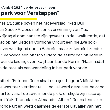
udi-Arabië 2024 op Motorsport.com
t park voor Verstappen”
anse
L’Equipe
boven het raceverslag. “Red Bull
an Saudi-Arabië, met een overwinning van Max
ijdag al dominant te zijn geweest in de kwalificatie, gaf
ag op het Jeddah Corniche Circuit een nieuwe solo-
r overweldigend dan in Bahrein, maar zeker niet zonder
 Vanwege een pitstop tijdens de safety car-situatie in
eur de leiding even kwijt aan
Lando Norris
. “Maar nadat
n de race als een wandeling in het park voor de
itief. “
Esteban Ocon
slaat een goed figuur”, klinkt het
ie was zeer verdienstelijk, ook al werd deze niet beloond
artte vanaf de zeventiende plek, eindigde zijn race op
 met
Yuki Tsunoda
en
Alexander Albon
.” Ocons team- en
 ronde uit en werd daarmee de eerste uitvaller van het