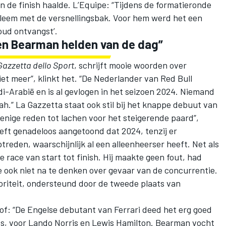
n de finish haalde. L’Equipe: “Tijdens de formatieronde
leem met de versnellingsbak. Voor hem werd het een
skoud ontvangst’.
en Bearman helden van de dag”
Gazzetta dello Sport
, schrijft mooie woorden over
t meer”, klinkt het. “De Nederlander van Red Bull
i-Arabië en is al gevlogen in het seizoen 2024. Niemand
ah.” La Gazzetta staat ook stil bij het knappe debuut van
 enige reden tot lachen voor het steigerende paard”,
eeft genadeloos aangetoond dat 2024, tenzij er
eden, waarschijnlijk al een alleenheerser heeft. Net als
 race van start tot finish. Hij maakte geen fout, had
ook niet na te denken over gevaar van de concurrentie.
riteit, ondersteund door de tweede plaats van
of: “De Engelse debutant van Ferrari deed het erg goed
s, voor Lando Norris en
Lewis Hamilton
. Bearman vocht