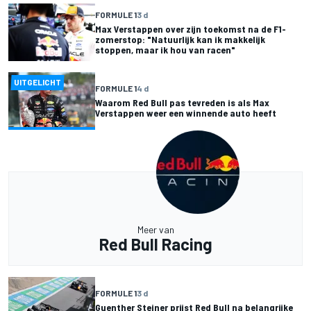
FORMULE 1
3 d
Max Verstappen over zijn toekomst na de F1-
zomerstop: "Natuurlijk kan ik makkelijk
stoppen, maar ik hou van racen"
UITGELICHT
FORMULE 1
4 d
Waarom Red Bull pas tevreden is als Max
Verstappen weer een winnende auto heeft
Meer van
Red Bull Racing
FORMULE 1
3 d
Guenther Steiner prijst Red Bull na belangrijke