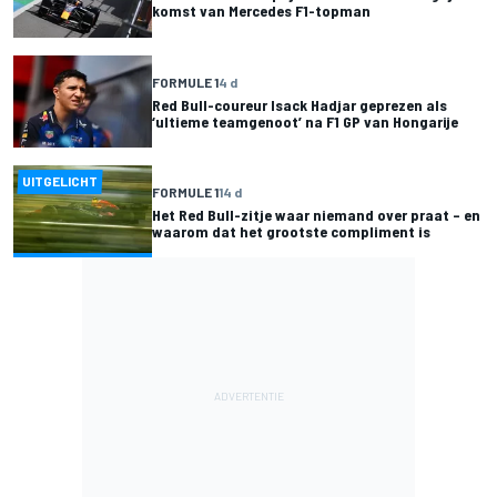
komst van Mercedes F1-topman
FORMULE 1
4 d
Red Bull-coureur Isack Hadjar geprezen als
‘ultieme teamgenoot’ na F1 GP van Hongarije
UITGELICHT
FORMULE 1
14 d
Het Red Bull-zitje waar niemand over praat – en
waarom dat het grootste compliment is