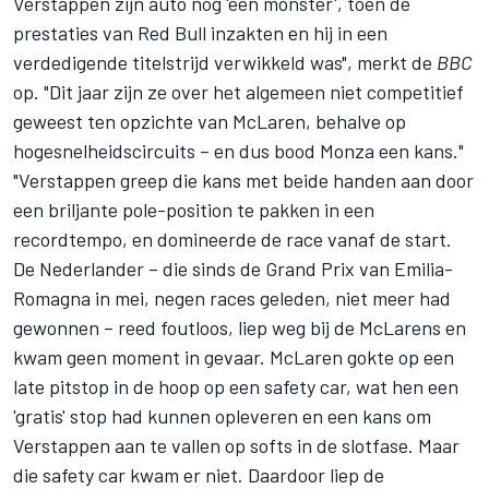
Verstappen zijn auto nog 'een monster', toen de
prestaties van Red Bull inzakten en hij in een
verdedigende titelstrijd verwikkeld was", merkt de
BBC
op. "Dit jaar zijn ze over het algemeen niet competitief
geweest ten opzichte van McLaren, behalve op
hogesnelheidscircuits – en dus bood Monza een kans."
"Verstappen greep die kans met beide handen aan door
een briljante pole-position te pakken in een
recordtempo, en domineerde de race vanaf de start.
De Nederlander – die sinds de Grand Prix van Emilia-
Romagna in mei, negen races geleden, niet meer had
gewonnen – reed foutloos, liep weg bij de McLarens en
kwam geen moment in gevaar. McLaren gokte op een
late pitstop in de hoop op een safety car, wat hen een
'gratis' stop had kunnen opleveren en een kans om
Verstappen aan te vallen op softs in de slotfase. Maar
die safety car kwam er niet. Daardoor liep de