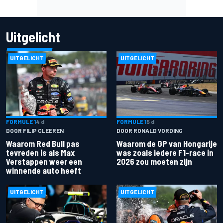
Uitgelicht
UITGELICHT
UITGELICHT
FORMULE 1
4 d
FORMULE 1
5 d
DOOR FILIP CLEEREN
DOOR RONALD VORDING
Waarom Red Bull pas
Waarom de GP van Hongarije
tevreden is als Max
was zoals iedere F1-race in
Verstappen weer een
2026 zou moeten zijn
winnende auto heeft
UITGELICHT
UITGELICHT