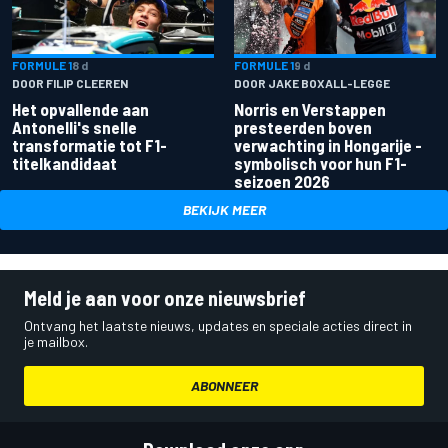
FORMULE 1
8 d
FORMULE 1
9 d
DOOR FILIP CLEEREN
DOOR JAKE BOXALL-LEGGE
Het opvallende aan
Norris en Verstappen
Antonelli's snelle
presteerden boven
transformatie tot F1-
verwachting in Hongarije -
titelkandidaat
symbolisch voor hun F1-
seizoen 2026
BEKIJK MEER
Meld je aan voor onze nieuwsbrief
Ontvang het laatste nieuws, updates en speciale acties direct in
je mailbox.
ABONNEER