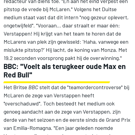
redacteur van diens toe. "En aan het eind verpest een
pitstop de vrede bij McLaren." Volgens het Duitse
medium staat vast dat dit intern "nog gezeur oplevert,
ongetwijfeld". "Vooraan… daar straalt er maar één:
Verstappen! Hij krijgt van het team te horen dat de
McLarens van plek zijn gewisseld: 'Haha, vanwege een
mislukte pitstop?' Hij lacht, de koning van Monza. Met
19,2 seconden voorsprong pakt hij de overwinning."
BBC: "Voelt als terugkeer oude Max en
Red Bull"
Het Britse
BBC
stelt dat de "teamordercontroverse" bij
McLaren de zege van Verstappen heeft
"overschaduwd". Toch besteedt het medium ook
genoeg aandacht aan de zege van Verstappen, zijn
derde van het seizoen en de eerste sinds de Grand Prix
van Emilia-Romagna. "Een jaar geleden noemde