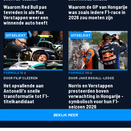
Waarom Red Bull pas
Waarom de GP van Hongarije
tevreden is als Max
was zoals iedere F1-race in
Verstappen weer een
2026 zou moeten zijn
winnende auto heeft
UITGELICHT
UITGELICHT
FORMULE 1
9 d
FORMULE 1
10 d
DOOR FILIP CLEEREN
DOOR JAKE BOXALL-LEGGE
Het opvallende aan
Norris en Verstappen
Antonelli's snelle
presteerden boven
transformatie tot F1-
verwachting in Hongarije -
titelkandidaat
symbolisch voor hun F1-
seizoen 2026
BEKIJK MEER