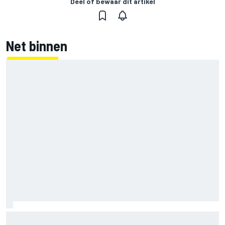
Deel of bewaar dit artikel
Net binnen
Marco Bezzecchi spreekt van 'rampzalige' blessuretijd na