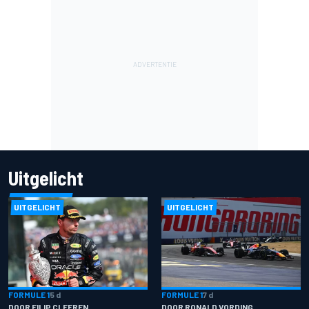
Uitgelicht
UITGELICHT
UITGELICHT
FORMULE 1
5 d
FORMULE 1
7 d
DOOR FILIP CLEEREN
DOOR RONALD VORDING