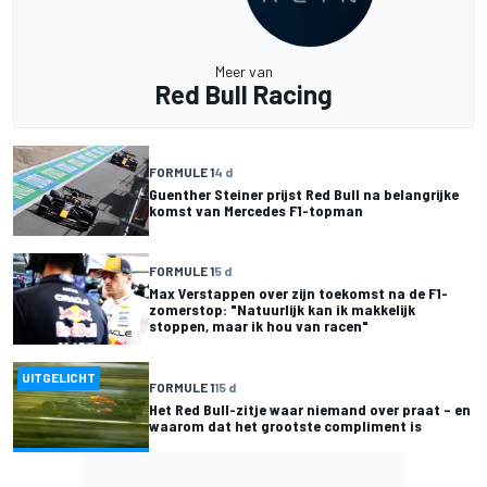
Meer van
Red Bull Racing
FORMULE 1
4 d
Guenther Steiner prijst Red Bull na belangrijke
komst van Mercedes F1-topman
FORMULE 1
5 d
Max Verstappen over zijn toekomst na de F1-
zomerstop: "Natuurlijk kan ik makkelijk
stoppen, maar ik hou van racen"
UITGELICHT
FORMULE 1
15 d
Het Red Bull-zitje waar niemand over praat – en
waarom dat het grootste compliment is