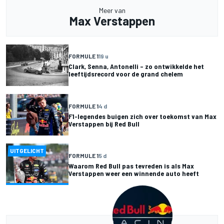
Meer van
Max Verstappen
FORMULE 1
19 u
Clark, Senna, Antonelli – zo ontwikkelde het
leeftijdsrecord voor de grand chelem
FORMULE 1
4 d
F1-legendes buigen zich over toekomst van Max
Verstappen bij Red Bull
UITGELICHT
FORMULE 1
5 d
Waarom Red Bull pas tevreden is als Max
Verstappen weer een winnende auto heeft