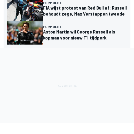
FORMULE 1
FIA wijst protest van Red Bull af: Russell
behoudt zege, Max Verstappen tweede
FORMULE 1
Aston Martin wil George Russell als
kopman voor nieuw F1-tijdperk