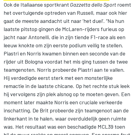
Ook de Italiaanse sportkrant
Gazzetta dello Sport
roemt
het overtuigende optreden van Russell, maar ook hier
gaat de meeste aandacht uit naar ‘het duel’. “Na hun
laatste pitstop gingen de McLaren-rijders furieus op
jacht naar Antonelli, die in zijn tiende F1-race als een
leeuw knokte om zijn eerste podium veilig te stellen.
Piastri en Norris kwamen binnen een seconde van de
rijder uit Bologna voordat het mis ging tussen de twee
teamgenoten. Norris probeerde Piastri aan te vallen.
Hij verdedigde eerst sterk met een monsterlijke
remactie in de laatste chicane. Op het rechte stuk leek
hij vervolgens zijn plek alsnog op te moeten geven. Een
moment later maakte Norris een cruciale verkeerde
inschatting. De Brit probeerde zijn teamgenoot aan de
linkerkant in te halen, waar overduidelijk geen ruimte
was. Het resultaat was een beschadigde MCL39 toen
hij de muur raakte en moest opgeven. Een enorme fout