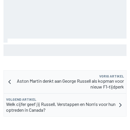
Jack Miller nadert beslissing over toekomst na MotoGP
amid Yamaha WSBK-geruchten
VORIG ARTIKEL
Aston Martin denkt aan George Russell als kopman voor
nieuw F1-tijdperk
VOLGEND ARTIKEL
Welk cijfer geef jij Russell, Verstappen en Norris voor hun
optreden in Canada?