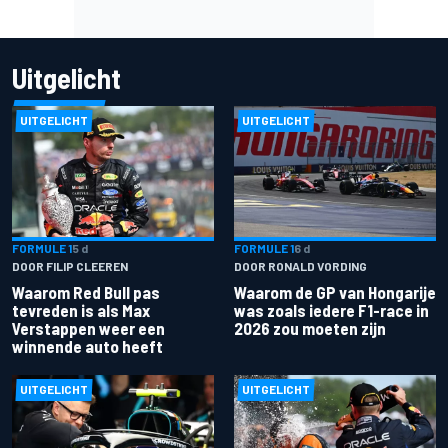
Uitgelicht
UITGELICHT
UITGELICHT
FORMULE 1
5 d
FORMULE 1
6 d
DOOR FILIP CLEEREN
DOOR RONALD VORDING
Waarom Red Bull pas
Waarom de GP van Hongarije
tevreden is als Max
was zoals iedere F1-race in
Verstappen weer een
2026 zou moeten zijn
winnende auto heeft
UITGELICHT
UITGELICHT