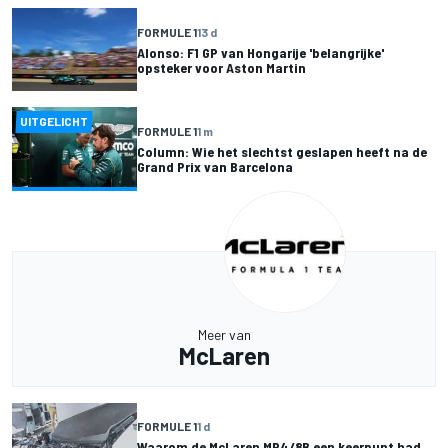
FORMULE 1
13 d
Alonso: F1 GP van Hongarije 'belangrijke'
opsteker voor Aston Martin
UITGELICHT
FORMULE 1
1 m
Column: Wie het slechtst geslapen heeft na de
Grand Prix van Barcelona
Meer van
McLaren
FORMULE 1
1 d
Waarom de McLaren MP4/8B een keerpunt had