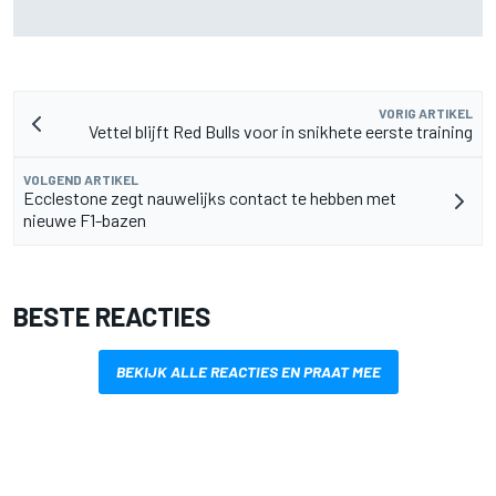
MotoGP Grand Prix van Groot-Brittannië 2026: tijden,
uitzending en meer
VORIG ARTIKEL
Vettel blijft Red Bulls voor in snikhete eerste training
VOLGEND ARTIKEL
Ecclestone zegt nauwelijks contact te hebben met
nieuwe F1-bazen
BESTE REACTIES
BEKIJK ALLE REACTIES EN PRAAT MEE