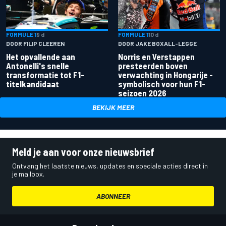
FORMULE 1
9 d
FORMULE 1
10 d
DOOR FILIP CLEEREN
DOOR JAKE BOXALL-LEGGE
Het opvallende aan
Norris en Verstappen
Antonelli's snelle
presteerden boven
transformatie tot F1-
verwachting in Hongarije -
titelkandidaat
symbolisch voor hun F1-
seizoen 2026
BEKIJK MEER
Meld je aan voor onze nieuwsbrief
Ontvang het laatste nieuws, updates en speciale acties direct in
je mailbox.
ABONNEER